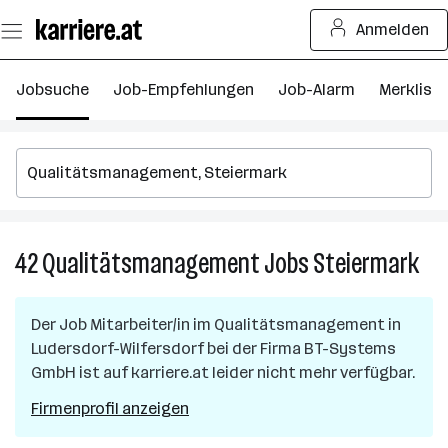
Zum
Anmelden
Seiteninhalt
springen
Jobsuche
Job-Empfehlungen
Job-Alarm
Merkliste
42
Qualitätsmanagement
Jobs
Steiermark
42
Qua
Job
Der Job
Mitarbeiter/in im Qualitätsmanagement
in
in
Ludersdorf-Wilfersdorf
bei der Firma
BT-Systems
Ste
GmbH
ist auf karriere.at leider nicht mehr verfügbar.
Firmenprofil anzeigen