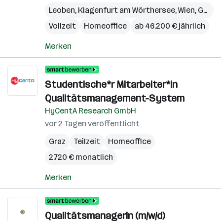
Leoben
,
Klagenfurt am Wörthersee
,
Wien
,
Graz
,
Vollzeit
Homeoffice
ab 46.200 € jährlich
Merken
Studentische*r Mitarbeiter*in
Qualitätsmanagement-System
HyCentA Research GmbH
vor 2 Tagen veröffentlicht
Graz
Teilzeit
Homeoffice
2.720 € monatlich
Merken
QualitätsmanagerIn (m/w/d)