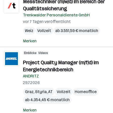
Messtechniker (m/w/d) im Bereich der
Qualitätssicherung
Trenkwalder Personaldienste GmbH
vor 7 Tagen veröffentlicht
Weiz
Vollzeit
ab 3.551,59 € monatlich
Merken
Einblicke
Videos
Project Quality Manager (m/f/d) im
Energietechnikbereich
ANDRITZ
29.7.2026
Graz
,
Styria
,
AT
Vollzeit
Homeoffice
ab 4.354,45 € monatlich
Merken