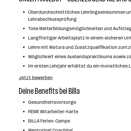
Überdurchschnittliches Lehrlingseinkommen und
Lehrabschlussprüfung
Tolle Weiterbildungsmöglichkeiten und Aufstie
Langfristiger Arbeitsplatz in einem sicheren 
Lehre mit Matura und Zusatzqualifikation zum:
Möglichkeit eines Auslandspraktikums sowie za
Im ersten Lehrjahr erhältst du ein monatliches 
Jetzt bewerben
Deine Benefits bei Billa
Gesundheitsvorsorge
REWE Mitarbeiter-Karte
BILLA Ferien-Camps
Mentoring/ Coaching