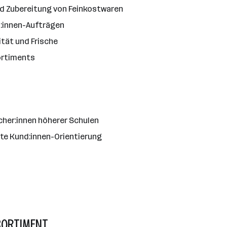
nd Zubereitung von Feinkostwaren
d:innen-Aufträgen
ität und Frische
ortiments
her:innen höherer Schulen
e Kund:innen-Orientierung
SORTIMENT