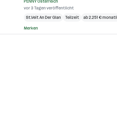
PENNY Österreich
vor 3 Tagen veröffentlicht
St.Veit An Der Glan
Teilzeit
ab 2.251 € monatl
Merken