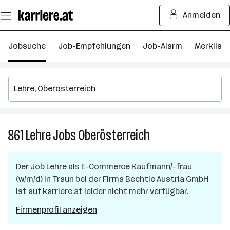
Zum
Anmelden
Seiteninhalt
springen
Jobsuche
Job-Empfehlungen
Job-Alarm
Merkliste
861
Lehre
Jobs
Oberösterreich
861
Lehre
Jobs
Der Job
Lehre als E-Commerce Kaufmann/-frau
in
(w/m/d)
in
Traun
bei der Firma
Bechtle Austria GmbH
Oberösterreich
ist auf karriere.at leider nicht mehr verfügbar.
Firmenprofil anzeigen