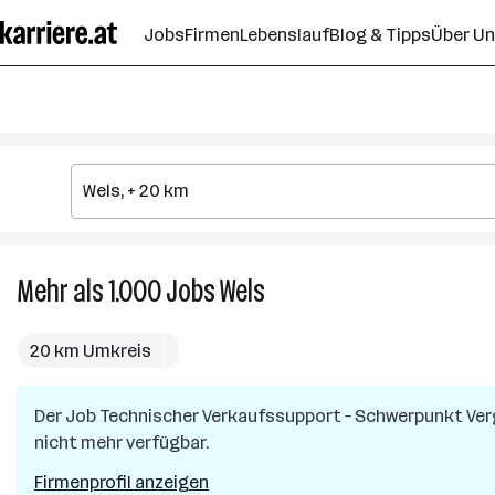
Zum
Jobs
Firmen
Lebenslauf
Blog & Tipps
Über U
Seiteninhalt
springen
Mehr als 1.000
Jobs
Wels
Mehr
als
1.000
20 km Umkreis
Jobs
in
Der Job
Technischer Verkaufssupport – Schwerpunkt Verg
Wels
nicht mehr verfügbar.
Firmenprofil anzeigen