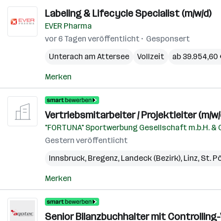
Labeling & Lifecycle Specialist (m/w/d)
EVER Pharma
vor 6 Tagen veröffentlicht
Gesponsert
Unterach am Attersee
Vollzeit
ab 39.954,60 
Merken
Vertriebsmitarbeiter / Projektleiter (m/w/
"FORTUNA" Sportwerbung Gesellschaft m.b.H. & 
Gestern veröffentlicht
Innsbruck
,
Bregenz
,
Landeck (Bezirk)
,
Linz
,
St. P
Merken
Senior Bilanzbuchhalter mit Controlling