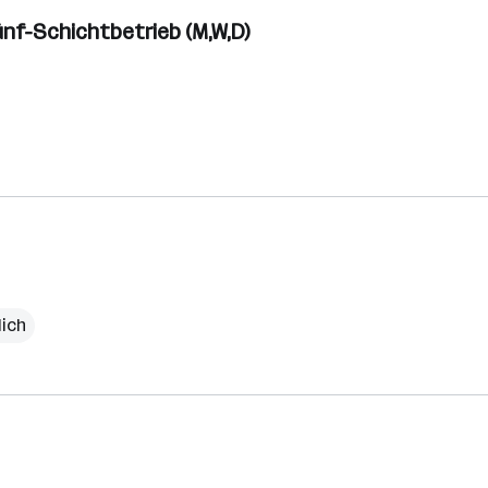
ünf-Schichtbetrieb (M,W,D)
lich