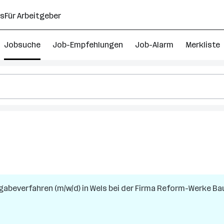
ns
Für Arbeitgeber
Jobsuche
Job-Empfehlungen
Job-Alarm
Merkliste
abe­verfahren (m/w/d)
in
Wels
bei der Firma
Reform-Werke Baue