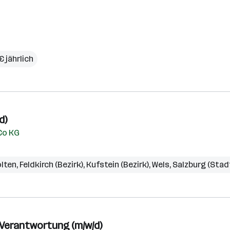
€ jährlich
d)
Co KG
ölten
,
Feldkirch (Bezirk)
,
Kufstein (Bezirk)
,
Wels
,
Salzburg (Stad
-Verantwortung (m/w/d)