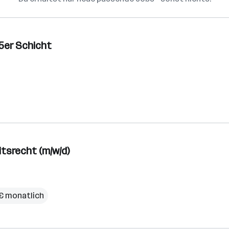
 5er Schicht
itsrecht (m/w/d)
 € monatlich