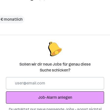
 € monatlich
Sollen wir dir neue Jobs für genau diese
Suche schicken?
E-
Mail-
Adresse
Job-Alarm anlegen
Du erhältst nur neue passende Jobs – sonst nichts!