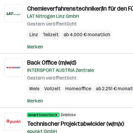
Chemieverfahrenstechniker/in für den F
LAT Nitrogen Linz GmbH
Gestern veröffentlicht
Linz
Teilzeit
ab 4.000 € monatlich
Merken
Back Office (m/w/d)
INTERSPORT AUSTRIA Zentrale
Gestern veröffentlicht
Wels
Vollzeit
Homeoffice
ab 2.251 € monat
Merken
Einblicke
Technischer Projektabwickler (w/m/x)
epunkt GmbH