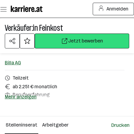
Zum
Anmelden
Seiteninhalt
springen
Verkäufer:in Feinkost
Jetzt bewerben
Billa AG
Teilzeit
ab 2.251 € monatlich
Berufserfahrung
Mehr anzeigen
Scharnstein
Über das Unternehmen
Stelleninserat
Arbeitgeber
Drucken
10000+ Mitarbeiter*innen