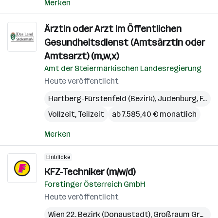
Merken
Ärztin oder Arzt im Öffentlichen
Gesundheitsdienst (Amtsärztin oder
Amtsarzt) (m,w,x)
Amt der Steiermärkischen Landesregierung
Heute veröffentlicht
Hartberg-Fürstenfeld (Bezirk)
,
Judenburg
,
Feldbach
Vollzeit, Teilzeit
ab 7.585,40 € monatlich
Merken
Einblicke
KFZ-Techniker (m/w/d)
Forstinger Österreich GmbH
Heute veröffentlicht
Wien 22. Bezirk (Donaustadt)
,
Großraum Graz
,
O