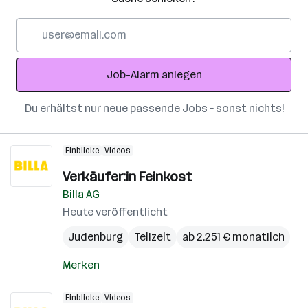
E-
Mail-
Adresse
Job-Alarm anlegen
Du erhältst nur neue passende Jobs – sonst nichts!
Einblicke
Videos
Verkäufer:in Feinkost
Billa AG
Heute veröffentlicht
Judenburg
Teilzeit
ab 2.251 € monatlich
Merken
Einblicke
Videos