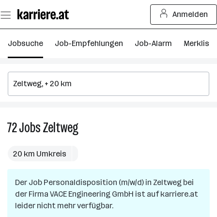
Zum
Anmelden
Seiteninhalt
springen
Jobsuche
Job-Empfehlungen
Job-Alarm
Merkliste
72
Jobs
Zeltweg
72
Jobs
in
20 km Umkreis
Zeltweg
Der Job
Personaldisposition (m/w/d)
in
Zeltweg
bei
der Firma
VACE Engineering GmbH
ist auf karriere.at
leider nicht mehr verfügbar.