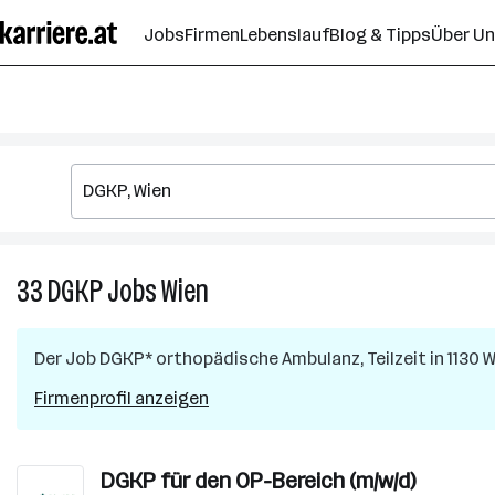
Zum
Jobs
Firmen
Lebenslauf
Blog & Tipps
Über U
Seiteninhalt
springen
33
DGKP
Jobs
Wien
33
DGKP
Jobs
Der Job
DGKP* orthopädische Ambulanz, Teilzeit
in
1130 
in
Wien
Firmenprofil anzeigen
DGKP für den OP-Bereich (m/w/d)