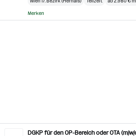
Wien 17. Bezirk (Hernals)
Teilzeit
ab 2.980 € m
Merken
DGKP für den OP-Bereich oder OTA (m/w/