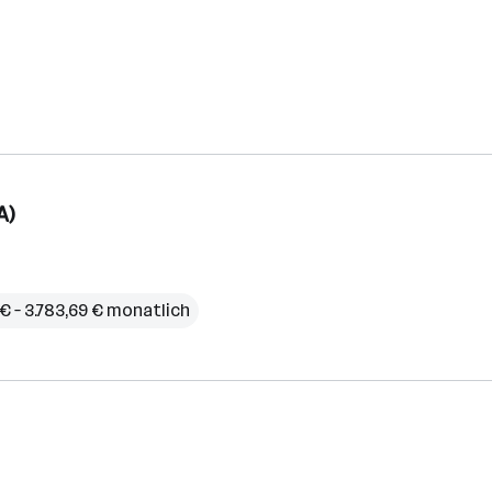
A)
€ – 3.783,69 € monatlich