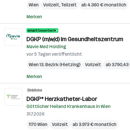
Wien
Vollzeit, Teilzeit
ab 4.360 € monatlich
Merken
DGKP (m/w/d) im Gesundheitszentrum
Mavie Med Holding
vor 5 Tagen veröffentlicht
Wien 13. Bezirk (Hietzing)
Vollzeit
ab 3.790,43
Merken
Einblicke
DGKP* Herzkatheter-Labor
Göttlicher Heiland Krankenhaus in Wien
31.7.2026
1170 Wien
Vollzeit
ab 3.973 € monatlich