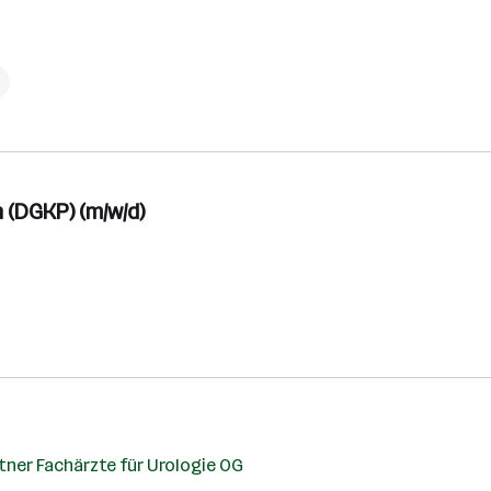
h
 (DGKP) (m/w/d)
tner Fachärzte für Urologie OG