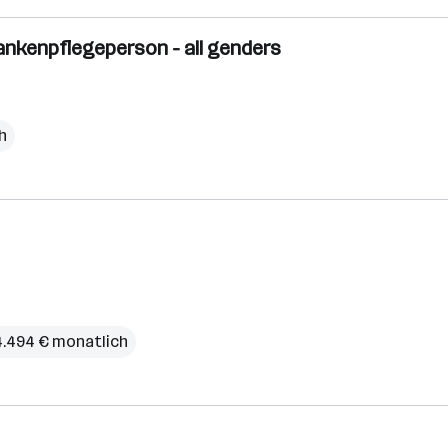
ankenpflegeperson - all genders
h
4.494 € monatlich