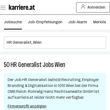
Zum
Anmelden
Seiteninhalt
springen
Jobsuche
Job-Empfehlungen
Job-Alarm
Merkliste
50
HR Generalist
Jobs
Wien
50
HR
Generalist
Der Job
HR Generalist (w/m/d) Recruiting, Employer
Jobs
Branding & Digitalisation
in
1010 Wien
bei der Firma
in
CMS Reich-Rohrwig Hainz Rechtsanwälte GmbH
ist
Wien
auf karriere.at leider nicht mehr verfügbar.
Firmenprofil anzeigen