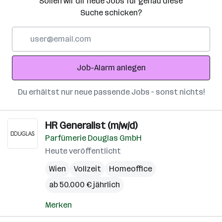
Sollen wir dir neue Jobs für genau diese
Suche schicken?
E-
Mail-
Adresse
Job-Alarm anlegen
Du erhältst nur neue passende Jobs – sonst nichts!
HR Generalist (m/w/d)
Parfümerie Douglas GmbH
Heute veröffentlicht
Wien
Vollzeit
Homeoffice
ab 50.000 € jährlich
Merken