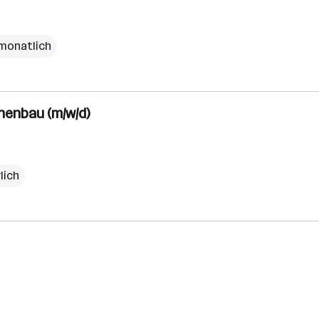
 monatlich
nenbau (m/w/d)
lich