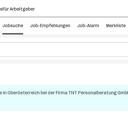
ns
Für Arbeitgeber
Jobsuche
Job-Empfehlungen
Job-Alarm
Merkliste
e
in
Oberösterreich
bei der Firma
TNT Personalberatung Gmb
h