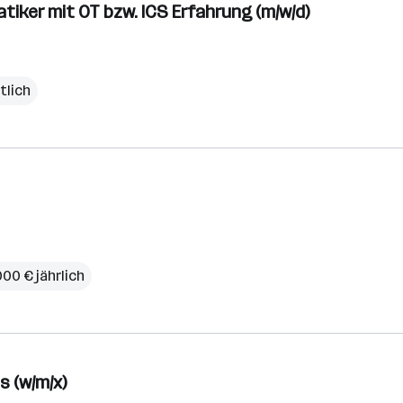
iker mit OT bzw. ICS Erfahrung (m/w/d)
tlich
000 € jährlich
s (w/m/x)