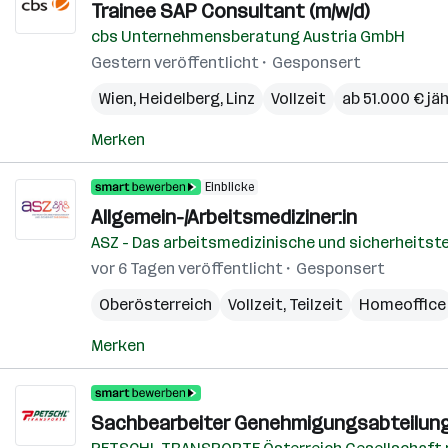
Trainee SAP Consultant (m/w/d)
cbs Unternehmensberatung Austria GmbH
Gestern veröffentlicht
Gesponsert
Wien
,
Heidelberg
,
Linz
Vollzeit
ab 51.000 € jäh
Merken
Einblicke
Allgemein-/Arbeitsmediziner:in
ASZ - Das arbeitsmedizinische und sicherheitst
vor 6 Tagen veröffentlicht
Gesponsert
Oberösterreich
Vollzeit, Teilzeit
Homeoffice
Merken
Sachbearbeiter Genehmigungsabteilung