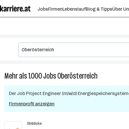
Zum
Jobs
Firmen
Lebenslauf
Blog & Tipps
Über U
Seiteninhalt
springen
Mehr als 1.000
Jobs
Oberösterreich
Mehr
als
1.000
Der Job
Project Engineer (m/w/d) Energiespeichersystem
Jobs
in
Firmenprofil anzeigen
Oberösterreic
Einblicke