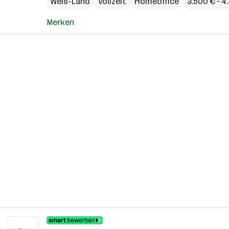
Wels-Land
Vollzeit
Homeoffice
3.500 € – 
Merken