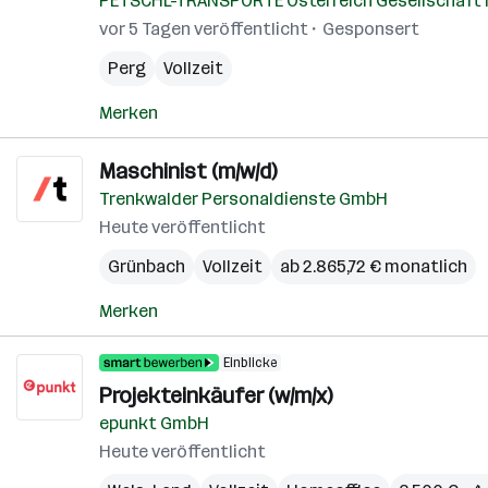
PETSCHL-TRANSPORTE Österreich Gesellschaft
vor 5 Tagen veröffentlicht
Gesponsert
Perg
Vollzeit
Merken
Maschinist (m/w/d)
Trenkwalder Personaldienste GmbH
Heute veröffentlicht
Grünbach
Vollzeit
ab 2.865,72 € monatlich
Merken
Einblicke
Projekteinkäufer (w/m/x)
epunkt GmbH
Heute veröffentlicht