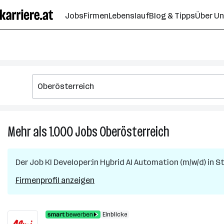
Zum
Jobs
Firmen
Lebenslauf
Blog & Tipps
Über U
Seiteninhalt
springen
Mehr als 1.000
Jobs
Oberösterreich
Mehr
als
1.000
Der Job
KI Developer:in Hybrid AI Automation (m/w/d)
in
St
Jobs
in
Firmenprofil anzeigen
Oberösterreic
Einblicke