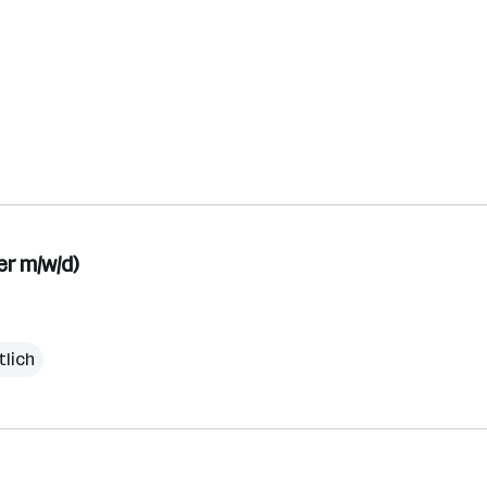
er m/w/d)
tlich