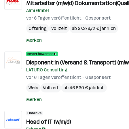
Mitarbeiter (m/w/d) Dokumentation/Qual
Almi GmbH
vor 6 Tagen veröffentlicht
Gesponsert
Oftering
Vollzeit
ab 37.379,72 € jährlich
Merken
Disponent:in (Versand & Transport) (m/w
LATURO Consulting
vor 6 Tagen veröffentlicht
Gesponsert
Wels
Vollzeit
ab 46.830 € jährlich
Merken
Einblicke
Head of IT (w/m/d)