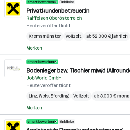
Einblicke
Privatkundenbetreuer:in
Raiffeisen Oberösterreich
Heute veröffentlicht
Kremsmünster
Vollzeit
ab 52.000 € jährlich
Merken
Bodenleger bzw. Tischler m/w/d (Allround
Job World GmbH
Heute veröffentlicht
Linz
,
Wels
,
Eferding
Vollzeit
ab 3.000 € mona
Merken
Einblicke