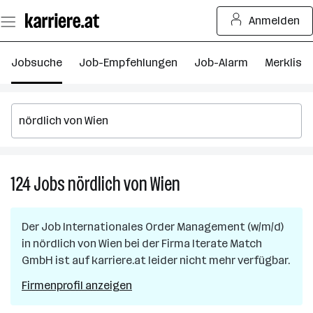
Zum
Anmelden
Seiteninhalt
springen
Jobsuche
Job-Empfehlungen
Job-Alarm
Merkliste
124
Jobs
nördlich von Wien
124
Jobs
in
Der Job
Internationales Order Management (w/m/d)
nördlich
in
nördlich von Wien
bei der Firma
Iterate Match
von
GmbH
ist auf karriere.at leider nicht mehr verfügbar.
Wien
Firmenprofil anzeigen