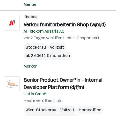
Merken
Einblicke
Verkaufsmitarbeiter:in Shop (w/m/d)
A1 Telekom Austria AG
vor 2 Tagen veröffentlicht
Gesponsert
Stockerau
Vollzeit
ab 2.606,14 € monatlich
Merken
Senior Product Owner*in – Internal
Developer Platform (d/f/m)
Untis GmbH
Heute veröffentlicht
Wien
,
Stockerau
Vollzeit
Homeoffice