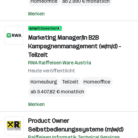
Homeoffice
ab 2.990 € monatlich
Merken
Marketing Manager/in B2B
Kampagnenmanagement (w/m/d) -
Teilzeit
RWA Raiffeisen Ware Austria
Heute veröffentlicht
Korneuburg
Teilzeit
Homeoffice
ab 3.407,82 € monatlich
Merken
Product Owner
Selbstbedienungssysteme (m/w/d)
Raiffeisen Informatik Technical Services