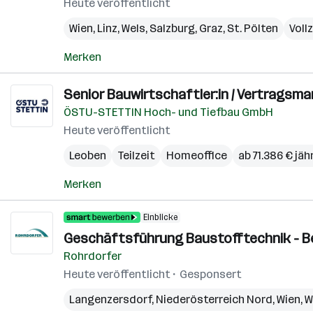
Heute veröffentlicht
Wien
,
Linz
,
Wels
,
Salzburg
,
Graz
,
St. Pölten
Voll
Merken
Senior Bauwirtschaftler:in / Vertragsma
ÖSTU-STETTIN Hoch- und Tiefbau GmbH
Heute veröffentlicht
Leoben
Teilzeit
Homeoffice
ab 71.386 € jäh
Merken
Einblicke
Geschäftsführung Baustofftechnik - Ber
Rohrdorfer
Heute veröffentlicht
Gesponsert
Langenzersdorf
,
Niederösterreich Nord
,
Wien
,
W