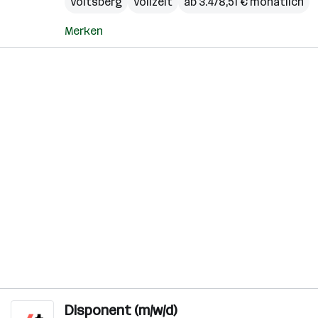
Voitsberg
Vollzeit
ab 3.478,51 € monatlich
Merken
Disponent (m/w/d)