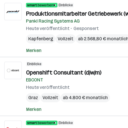
Einblicke
Produktionsmitarbeiter Getriebewerk (w
Pankl Racing Systems AG
Heute veröffentlicht
Gesponsert
Kapfenberg
Vollzeit
ab 2.568,80 € monatlic
Merken
Einblicke
Openshift Consultant (d/w/m)
EBCONT
Heute veröffentlicht
Graz
Vollzeit
ab 4.800 € monatlich
Merken
Einblicke