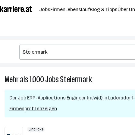
Zum
Jobs
Firmen
Lebenslauf
Blog & Tipps
Über U
Seiteninhalt
springen
Mehr als 1.000
Jobs
Steiermark
Mehr
als
1.000
Der Job
ERP-Applications Engineer (m/w/d)
in
Ludersdorf-
Jobs
in
Firmenprofil anzeigen
Steiermark
Einblicke