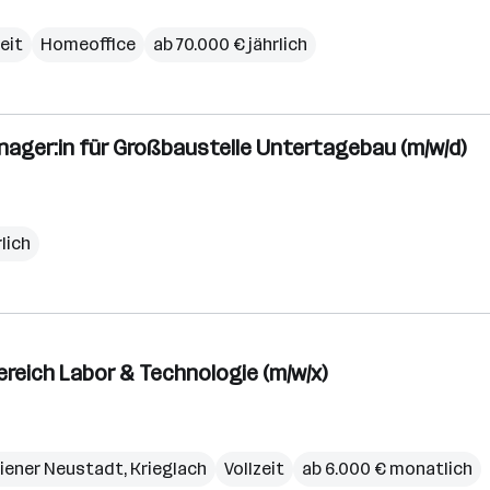
zeit
Homeoffice
ab 70.000 € jährlich
nager:in für Großbaustelle Untertagebau (m/w/d)
rlich
eich Labor & Technologie (m/w/x)
iener Neustadt
,
Krieglach
Vollzeit
ab 6.000 € monatlich