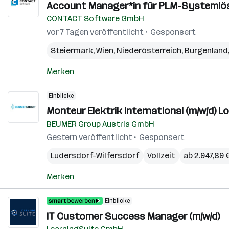
Account Manager*in für PLM-Systemlös
CONTACT Software GmbH
vor 7 Tagen veröffentlicht
Gesponsert
Steiermark
,
Wien
,
Niederösterreich
,
Burgenland
Merken
Einblicke
Monteur Elektrik International (m/w/d) 
BEUMER Group Austria GmbH
Gestern veröffentlicht
Gesponsert
Ludersdorf-Wilfersdorf
Vollzeit
ab 2.947,89
Merken
Einblicke
IT Customer Success Manager (m/w/d)