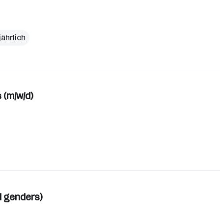
jährlich
 (m/w/d)
l genders)