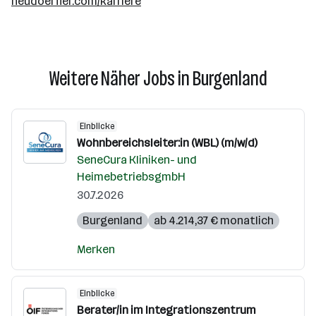
neudoerfler.com/karriere
Weitere Näher Jobs in Burgenland
Einblicke
Wohnbereichsleiter:in (WBL) (m/w/d)
SeneCura Kliniken- und
HeimebetriebsgmbH
30.7.2026
Burgenland
ab 4.214,37 € monatlich
Merken
Einblicke
Berater/in im Integrationszentrum