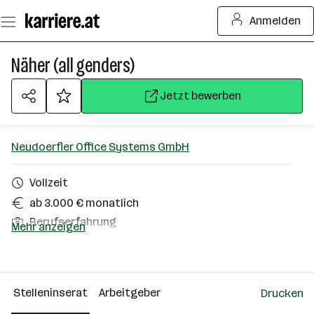
Zum
Anmelden
Seiteninhalt
springen
Näher (all genders)
Jetzt bewerben
Neudoerfler Office Systems GmbH
Vollzeit
ab 3.000 € monatlich
Berufserfahrung
Mehr anzeigen
Neudörfl
Über das Unternehmen
Stelleninserat
Arbeitgeber
Drucken
101 - 500 Mitarbeiter*innen