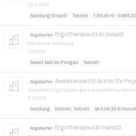
25.4.2026
Salzburg (Stadt)
Teilzeit
7.314,60 € – 9.685,
Ergotherapeut/-in (m/w/d)
Abgelaufen
Rehaklinik Sonnberg
7.3.2026
Sankt Veit im Pongau
Teilzeit
Assistenzarzt/-ärztin für Psy
Abgelaufen
Gemeinnützige Salzburger Landeskliniken Betri
5.3.2026
Salzburg
Vollzeit, Teilzeit
ab 5.141,30 € mona
Ergotherapeut/in (w/m/d)
Abgelaufen