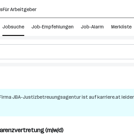
ns
Für Arbeitgeber
Jobsuche
Job-Empfehlungen
Job-Alarm
Merkliste
 Firma
JBA-Justizbetreuungsagentur
ist auf karriere.at leide
arenzvertretung (m/w/d)