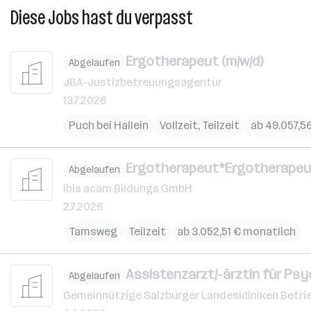
Diese Jobs hast du verpasst
Ergotherapeut (m/w/d)
Abgelaufen
JBA-Justizbetreuungsagentur
13.7.2026
Puch bei Hallein
Vollzeit, Teilzeit
ab 49.057,56
Ergotherapeut*Ergotherapeu
Abgelaufen
ibis acam Bildungs GmbH
2.7.2026
Tamsweg
Teilzeit
ab 3.052,51 € monatlich
Assistenzarzt/-ärztin für Psy
Abgelaufen
Gemeinnützige Salzburger Landeskliniken Betri