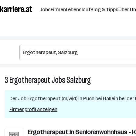
Zum
Jobs
Firmen
Lebenslauf
Blog & Tipps
Über U
Seiteninhalt
springen
3
Ergotherapeut
Jobs
Salzburg
3
Ergotherapeut
Jobs
Der Job
Ergotherapeut (m/w/d)
in
Puch bei Hallein
bei der
in
Salzburg
Firmenprofil anzeigen
Ergotherapeut:in Seniorenwohnhaus - K