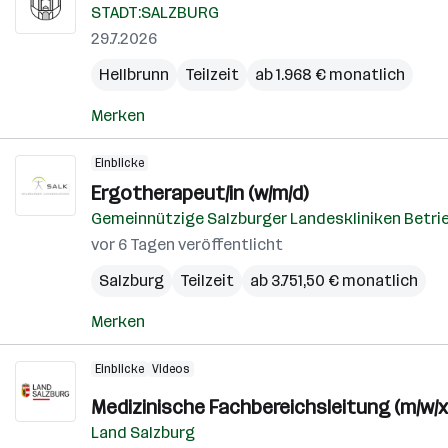
STADT:SALZBURG
29.7.2026
Hellbrunn
Teilzeit
ab 1.968 € monatlich
Merken
Einblicke
Ergotherapeut/in (w/m/d)
Gemeinnützige Salzburger Landeskliniken Betri
vor 6 Tagen veröffentlicht
Salzburg
Teilzeit
ab 3.751,50 € monatlich
Merken
Einblicke
Videos
Medizinische Fachbereichsleitung (m/w/x)
Land Salzburg