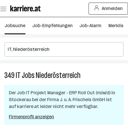
Zum
Anmelden
Seiteninhalt
springen
Jobsuche
Job-Empfehlungen
Job-Alarm
Merkliste
349
IT
Jobs
Niederösterreich
349
IT
Jobs
Der Job
IT Projekt Manager - ERP Roll Out (m/w/d)
in
in
Stockerau
bei der Firma
J. u. A. Frischeis GmbH
ist
Niederösterreich
auf karriere.at leider nicht mehr verfügbar.
Firmenprofil anzeigen