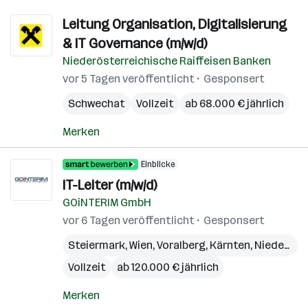
Leitung Organisation, Digitalisierung
& IT Governance (m/w/d)
Niederösterreichische Raiffeisen Banken
vor 5 Tagen veröffentlicht
Gesponsert
Schwechat
Vollzeit
ab 68.000 € jährlich
Merken
Einblicke
IT-Leiter (m/w/d)
GOiNTERIM GmbH
vor 6 Tagen veröffentlicht
Gesponsert
Steiermark
,
Wien
,
Voralberg
,
Kärnten
,
Niederösterreich
Vollzeit
ab 120.000 € jährlich
Merken