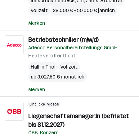
Innsbruck
,
Landeck
,
Zirl
,
Zams
,
Stubaital
Vollzeit
38.000 € – 50.000 € jährlich
Merken
Betriebstechniker (m/w/d)
Adecco Personalbereitstellungs GmbH
Heute veröffentlicht
Hall in Tirol
Vollzeit
ab 3.027,50 € monatlich
Merken
Einblicke
Videos
Liegenschaftsmanager:in (befristet
bis 31.12.2027)
ÖBB-Konzern