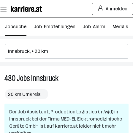
Zum
Anmelden
Seiteninhalt
springen
Jobsuche
Job-Empfehlungen
Job-Alarm
Merkliste
480
Jobs
Innsbruck
480
Jobs
in
20 km Umkreis
Innsbruck
Der Job
Assistant, Production Logistics (m/w/d)
in
Innsbruck
bei der Firma
MED-EL Elektromedizinische
Geräte GmbH
ist auf karriere.at leider nicht mehr