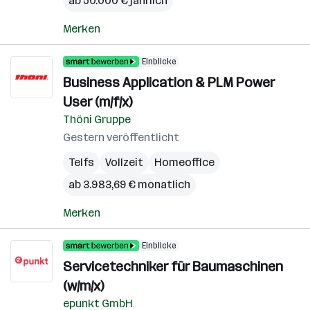
ab 50.000 € jährlich
Merken
Einblicke
Business Application & PLM Power
User (m/f/x)
Thöni Gruppe
Gestern veröffentlicht
Telfs
Vollzeit
Homeoffice
ab 3.983,69 € monatlich
Merken
Einblicke
Servicetechniker für Baumaschinen
(w/m/x)
epunkt GmbH