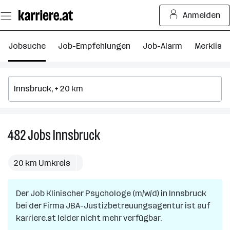
Zum
Anmelden
Seiteninhalt
springen
Jobsuche
Job-Empfehlungen
Job-Alarm
Merkliste
482
Jobs
Innsbruck
482
Jobs
in
20 km Umkreis
Innsbruck
Der Job
Klinischer Psychologe (m/w/d)
in
Innsbruck
bei der Firma
JBA-Justizbetreuungsagentur
ist auf
karriere.at leider nicht mehr verfügbar.