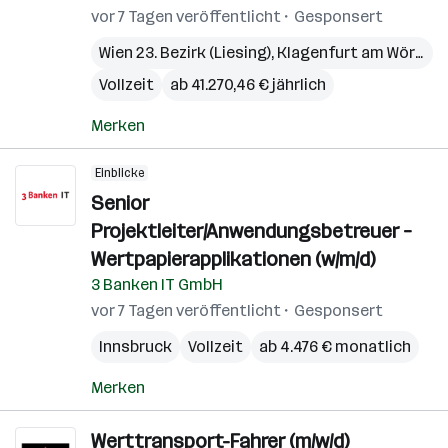
vor 7 Tagen veröffentlicht
Gesponsert
Wien 23. Bezirk (Liesing)
,
Klagenfurt am Wörthersee
Vollzeit
ab 41.270,46 € jährlich
Merken
Einblicke
Senior
Projektleiter/Anwendungsbetreuer –
Wertpapierapplikationen (w/m/d)
3 Banken IT GmbH
vor 7 Tagen veröffentlicht
Gesponsert
Innsbruck
Vollzeit
ab 4.476 € monatlich
Merken
Werttransport-Fahrer (m/w/d)