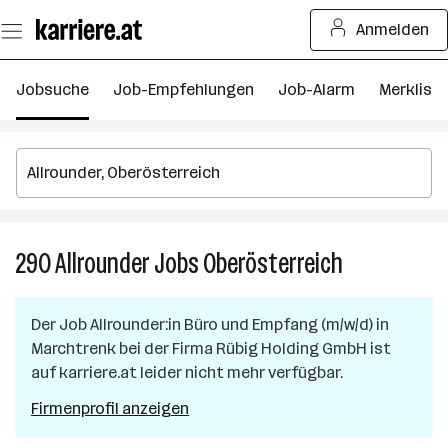
Zum
Anmelden
Seiteninhalt
springen
Jobsuche
Job-Empfehlungen
Job-Alarm
Merkliste
290
Allrounder
Jobs
Oberösterreich
290
Allrounder
Jobs
Der Job
Allrounder:in Büro und Empfang (m/w/d)
in
in
Marchtrenk
bei der Firma
Rübig Holding GmbH
ist
Oberösterreic
auf karriere.at leider nicht mehr verfügbar.
Firmenprofil anzeigen