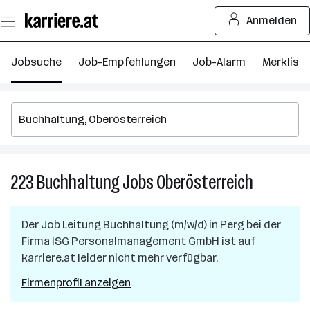
Zum
Anmelden
Seiteninhalt
springen
Jobsuche
Job-Empfehlungen
Job-Alarm
Merkliste
223
Buchhaltung
Jobs
Oberösterreich
223
Buchhaltu
Jobs
Der Job
Leitung Buchhaltung (m/w/d)
in
Perg
bei der
in
Firma
ISG Personalmanagement GmbH
ist auf
Oberösterr
karriere.at leider nicht mehr verfügbar.
Firmenprofil anzeigen