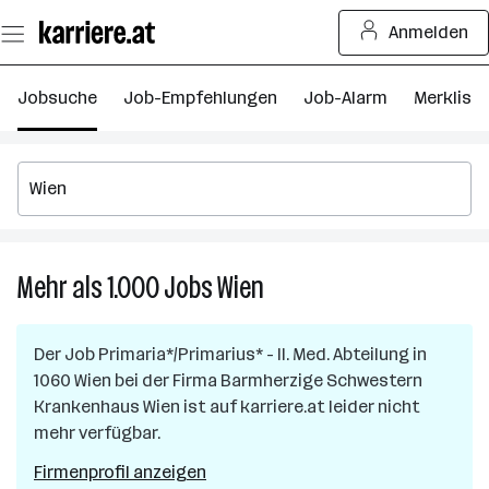
Zum
Anmelden
Seiteninhalt
springen
Jobsuche
Job-Empfehlungen
Job-Alarm
Merkliste
Mehr als 1.000
Jobs
Wien
Mehr
als
1.000
Der Job
Primaria*/Primarius* - II. Med. Abteilung
in
Jobs
1060 Wien
bei der Firma
Barmherzige Schwestern
in
Krankenhaus Wien
ist auf karriere.at leider nicht
Wien
mehr verfügbar.
Firmenprofil anzeigen