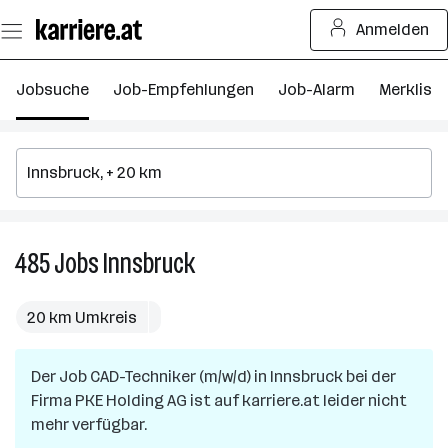
Zum
Anmelden
Seiteninhalt
springen
Jobsuche
Job-Empfehlungen
Job-Alarm
Merkliste
485
Jobs
Innsbruck
485
Jobs
in
20 km Umkreis
Innsbruck
Der Job
CAD-Techniker (m/w/d)
in
Innsbruck
bei der
Firma
PKE Holding AG
ist auf karriere.at leider nicht
mehr verfügbar.