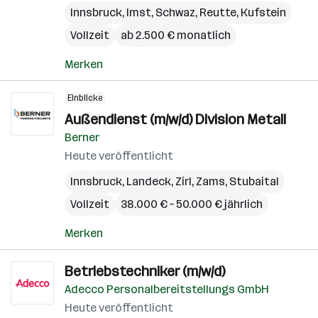
Innsbruck
,
Imst
,
Schwaz
,
Reutte
,
Kufstein
Vollzeit
ab 2.500 € monatlich
Merken
Einblicke
Außendienst (m/w/d) Division Metall
Berner
Heute veröffentlicht
Innsbruck
,
Landeck
,
Zirl
,
Zams
,
Stubaital
Vollzeit
38.000 € – 50.000 € jährlich
Merken
Betriebstechniker (m/w/d)
Adecco Personalbereitstellungs GmbH
Heute veröffentlicht