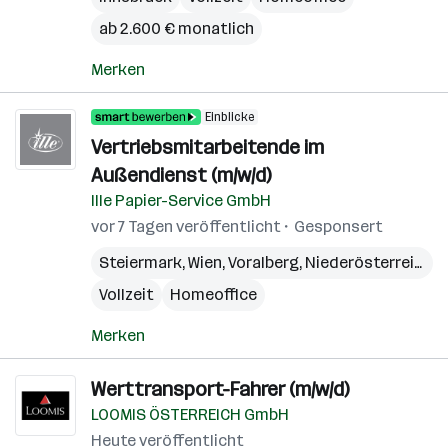
ab 2.600 € monatlich
Merken
Einblicke
Vertriebsmitarbeitende im
Außendienst (m/w/d)
Ille Papier-Service GmbH
vor 7 Tagen veröffentlicht
Gesponsert
Steiermark
,
Wien
,
Voralberg
,
Niederösterreich
,
B
Vollzeit
Homeoffice
Merken
Werttransport-Fahrer (m/w/d)
LOOMIS ÖSTERREICH GmbH
Heute veröffentlicht