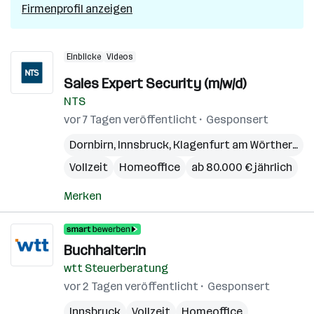
Firmenprofil anzeigen
Einblicke
Videos
Sales Expert Security (m/w/d)
NTS
vor 7 Tagen veröffentlicht
Gesponsert
Dornbirn
,
Innsbruck
,
Klagenfurt am Wörthersee
Vollzeit
Homeoffice
ab 80.000 € jährlich
Merken
Buchhalter:in
wtt Steuerberatung
vor 2 Tagen veröffentlicht
Gesponsert
Innsbruck
Vollzeit
Homeoffice