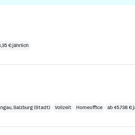
,35 € jährlich
ongau
,
Salzburg (Stadt)
Vollzeit
Homeoffice
ab 45.738 € j