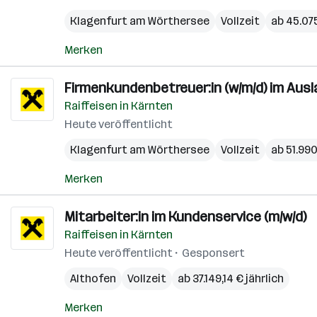
Klagenfurt am Wörthersee
Vollzeit
ab 45.075
Merken
Firmenkundenbetreuer:in (w/m/d) im Aus
Raiffeisen in Kärnten
Heute veröffentlicht
Klagenfurt am Wörthersee
Vollzeit
ab 51.990
Merken
Mitarbeiter:in im Kundenservice (m/w/d)
Raiffeisen in Kärnten
Heute veröffentlicht
Gesponsert
Althofen
Vollzeit
ab 37.149,14 € jährlich
Merken