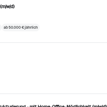
(m/w/d)
ab 50.000 € jährlich
ukturierung - mit Home-Office-Möglichkeit (m/w/d)