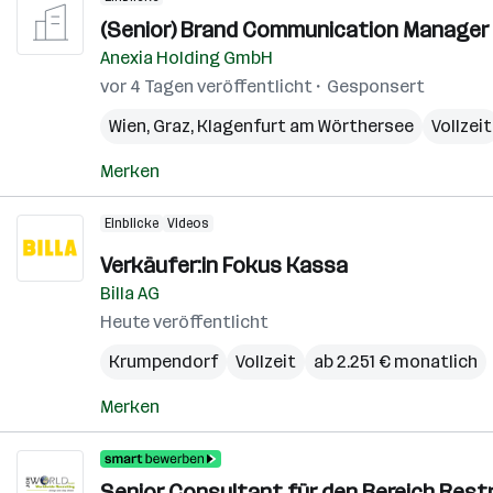
(Senior) Brand Communication Manager 
Anexia Holding GmbH
vor 4 Tagen veröffentlicht
Gesponsert
Wien
,
Graz
,
Klagenfurt am Wörthersee
Vollzeit
Merken
Einblicke
Videos
Verkäufer:in Fokus Kassa
Billa AG
Heute veröffentlicht
Krumpendorf
Vollzeit
ab 2.251 € monatlich
Merken
Senior Consultant für den Bereich Restr