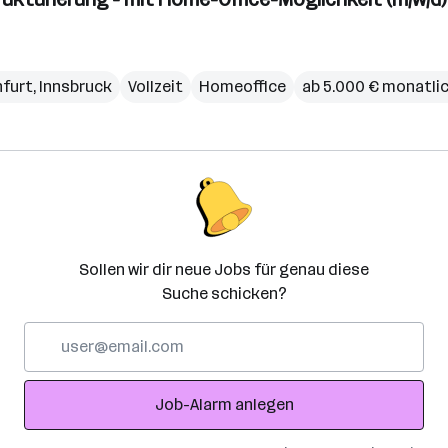
nfurt
,
Innsbruck
Vollzeit
Homeoffice
ab 5.000 € monatli
Sollen wir dir neue Jobs für genau diese
Suche schicken?
E-
Mail-
Adresse
Job-Alarm anlegen