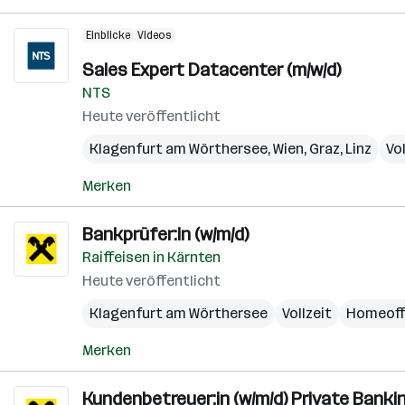
Einblicke
Videos
Sales Expert Datacenter (m/w/d)
NTS
Heute veröffentlicht
Klagenfurt am Wörthersee
,
Wien
,
Graz
,
Linz
Vol
Merken
Bankprüfer:in (w/m/d)
Raiffeisen in Kärnten
Heute veröffentlicht
Klagenfurt am Wörthersee
Vollzeit
Homeoff
Merken
Kundenbetreuer:in (w/m/d) Private Banki