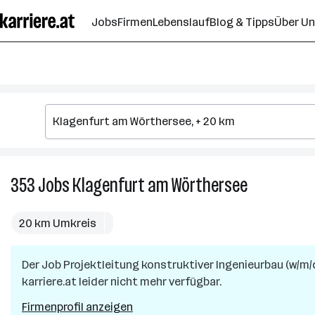
Zum
Jobs
Firmen
Lebenslauf
Blog & Tipps
Über U
Seiteninhalt
springen
353
Jobs
Klagenfurt am Wörthersee
353
Jobs
in
20 km Umkreis
Klagenfurt
am
Der Job
Projektleitung konstruktiver Ingenieurbau (w/m/
Wörthersee
karriere.at leider nicht mehr verfügbar.
Firmenprofil anzeigen