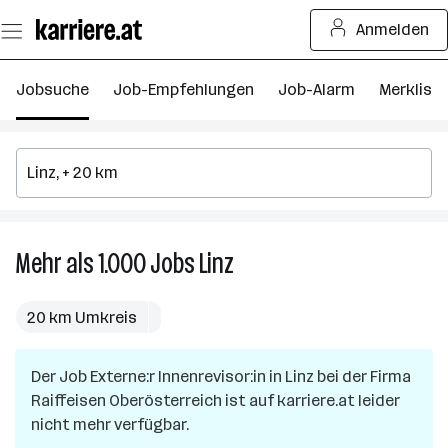
Zum
Anmelden
Seiteninhalt
springen
Jobsuche
Job-Empfehlungen
Job-Alarm
Merkliste
Mehr als 1.000
Jobs
Linz
Mehr
als
1.000
20 km Umkreis
Jobs
in
Der Job
Externe:r Innenrevisor:in
Linz
in
Linz
bei der Firma
Raiffeisen Oberösterreich
ist auf karriere.at leider
nicht mehr verfügbar.