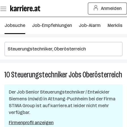
Zum
Anmelden
Seiteninhalt
springen
Jobsuche
Job-Empfehlungen
Job-Alarm
Merkliste
10
Steuerungstechniker
Jobs
Oberösterreich
10
St
J
Der Job
Senior Steuerungstechniker / Entwickler
in
Siemens (m/w/d)
in
Attnang-Puchheim
bei der Firma
Ob
STIWA Group
ist auf karriere.at leider nicht mehr
verfügbar.
Firmenprofil anzeigen