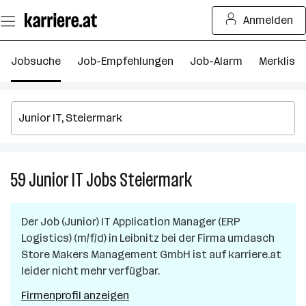
Zum
Anmelden
Seiteninhalt
springen
Jobsuche
Job-Empfehlungen
Job-Alarm
Merkliste
59
Junior IT
Jobs
Steiermark
59
Junior
IT
Der Job
(Junior) IT Application Manager (ERP
Jobs
Logistics) (m/f/d)
in
Leibnitz
bei der Firma
umdasch
in
Store Makers Management GmbH
ist auf karriere.at
Steiermark
leider nicht mehr verfügbar.
Firmenprofil anzeigen