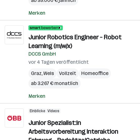
ab 39.000 € jährlich
Merken
Junior Robotics Engineer – Robot
Learning (m/w/x)
DCCS GmbH
vor 4 Tagen veröffentlicht
Graz
,
Wels
Vollzeit
Homeoffice
ab 3.267 € monatlich
Merken
Einblicke
Videos
Junior Spezialist:in
Arbeitsvorbereitung Interaktion