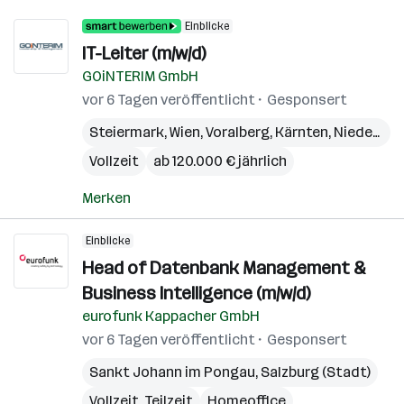
Einblicke
IT-Leiter (m/w/d)
GOiNTERIM GmbH
vor 6 Tagen veröffentlicht
Gesponsert
Steiermark
,
Wien
,
Voralberg
,
Kärnten
,
Niederösterreich
Vollzeit
ab 120.000 € jährlich
Merken
Einblicke
Head of Datenbank Management &
Business Intelligence (m/w/d)
eurofunk Kappacher GmbH
vor 6 Tagen veröffentlicht
Gesponsert
Sankt Johann im Pongau
,
Salzburg (Stadt)
Vollzeit, Teilzeit
Homeoffice