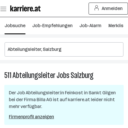
Zum
Anmelden
Seiteninhalt
springen
Jobsuche
Job-Empfehlungen
Job-Alarm
Merkliste
511
Abteilungsleiter
Jobs
Salzburg
511
Abteilungsleiter
Jobs
Der Job
Abteilungsleiter:in Feinkost
in
Sankt Gilgen
in
bei der Firma
Billa AG
ist auf karriere.at leider nicht
Salzburg
mehr verfügbar.
Firmenprofil anzeigen