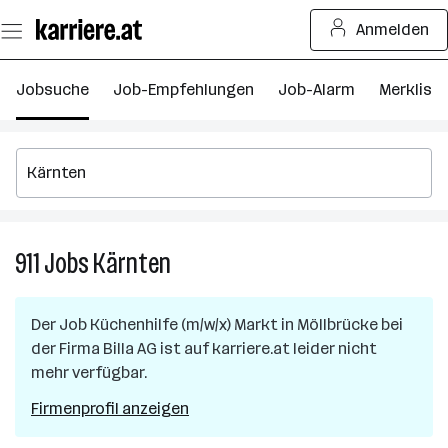
Zum
Anmelden
Seiteninhalt
springen
Jobsuche
Job-Empfehlungen
Job-Alarm
Merkliste
911
Jobs
Kärnten
911
Jobs
in
Der Job
Küchenhilfe (m/w/x) Markt
in
Möllbrücke
bei
Kärnten
der Firma
Billa AG
ist auf karriere.at leider nicht
mehr verfügbar.
Firmenprofil anzeigen