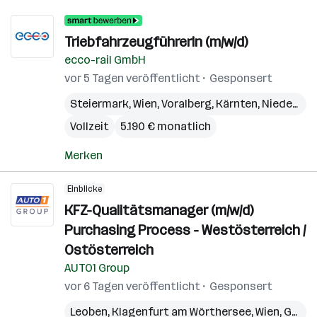
TriebfahrzeugführerIn (m/w/d)
ecco-rail GmbH
vor 5 Tagen veröffentlicht
Gesponsert
Steiermark
,
Wien
,
Voralberg
,
Kärnten
,
Niederösterreich
Vollzeit
5.190 € monatlich
Merken
Einblicke
KFZ-Qualitätsmanager (m/w/d)
Purchasing Process - Westösterreich /
Ostösterreich
AUTO1 Group
vor 6 Tagen veröffentlicht
Gesponsert
Leoben
,
Klagenfurt am Wörthersee
,
Wien
,
Graz
,