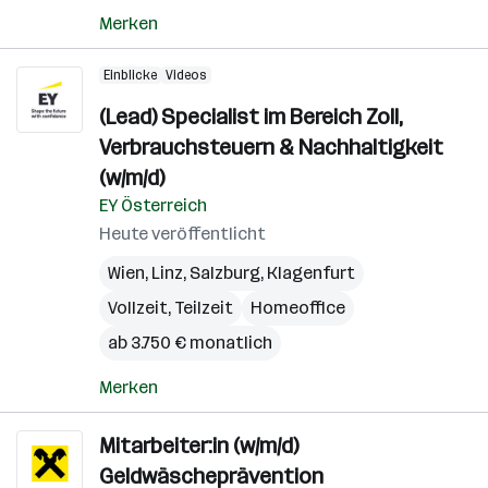
Merken
Einblicke
Videos
(Lead) Specialist im Bereich Zoll,
Verbrauchsteuern & Nachhaltigkeit
(w/m/d)
EY Österreich
Heute veröffentlicht
Wien
,
Linz
,
Salzburg
,
Klagenfurt
Vollzeit, Teilzeit
Homeoffice
ab 3.750 € monatlich
Merken
Mitarbeiter:in (w/m/d)
Geldwäscheprävention