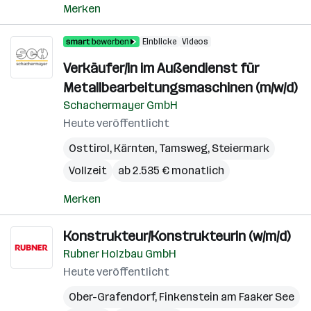
Merken
Einblicke
Videos
Verkäufer/in im Außendienst für
Metallbearbeitungsmaschinen (m/w/d)
Schachermayer GmbH
Heute veröffentlicht
Osttirol
,
Kärnten
,
Tamsweg
,
Steiermark
Vollzeit
ab 2.535 € monatlich
Merken
Konstrukteur/Konstrukteurin (w/m/d)
Rubner Holzbau GmbH
Heute veröffentlicht
Ober-Grafendorf
,
Finkenstein am Faaker See