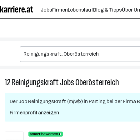
Zum
Jobs
Firmen
Lebenslauf
Blog & Tipps
Über U
Seiteninhalt
springen
12
Reinigungskraft
Jobs
Oberösterreich
12
Reinigun
Jobs
Der Job
Reinigungskraft (m/w/x)
in
Palting
bei der Firma
B
in
Oberöste
Firmenprofil anzeigen