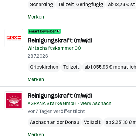
Schärding
Teilzeit, Geringfügig
ab 13,26 € s
Merken
Reinigungskraft (m/w/d)
Wirtschaftskammer OÖ
28.7.2026
Grieskirchen
Teilzeit
ab 1.055,96 € monatlic
Merken
Reinigungskraft (m/w/d)
AGRANA Stärke GmbH - Werk Aschach
vor 7 Tagen veröffentlicht
Aschach an der Donau
Vollzeit
ab 2.251,16 €
Merken