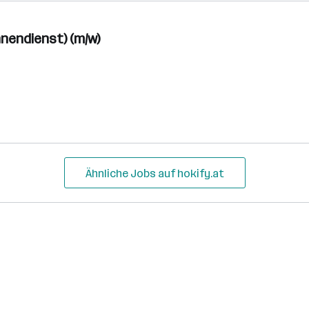
nendienst) (m/w)
Ähnliche Jobs auf hokify.at