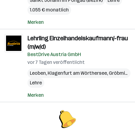
Sankt Johann im Pongau (Bezirk)
Lehre
1.055 € monatlich
Merken
Lehrling Einzelhandelskaufmann/-frau
(m/w/d)
BestDrive Austria GmbH
vor 7 Tagen veröffentlicht
Leoben
,
Klagenfurt am Wörthersee
,
Gröbming
,
Lehre
Merken