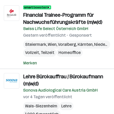
Financial Trainee-Programm für
Nachwuchsführungskräfte (m/w/d)
Swiss Life Select Österreich GmbH
Gestern veröffentlicht
Gesponsert
Steiermark
,
Wien
,
Voralberg
,
Kärnten
,
Niederösterreich
Vollzeit, Teilzeit
Homeoffice
Merken
Lehre Bürokauffrau / Bürokaufmann
(m/w/d)
Sonova Audiological Care Austria GmbH
vor 4 Tagen veröffentlicht
Wals-Siezenheim
Lehre