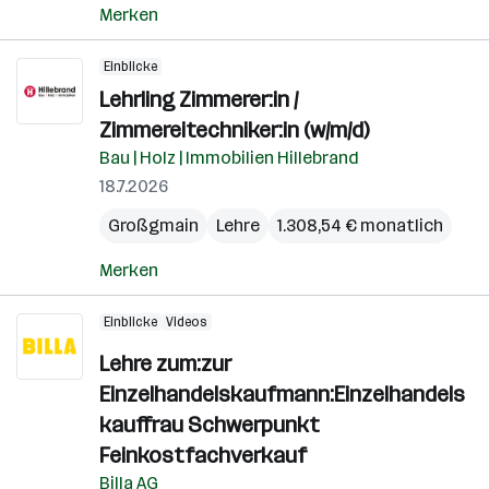
Merken
Einblicke
Lehrling Zimmerer:in /
Zimmereitechniker:in (w/m/d)
Bau | Holz | Immobilien Hillebrand
18.7.2026
Großgmain
Lehre
1.308,54 € monatlich
Merken
Einblicke
Videos
Lehre zum:zur
Einzelhandelskaufmann:Einzelhandels
kauffrau Schwerpunkt
Feinkostfachverkauf
Billa AG