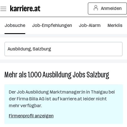
Zum
Anmelden
Seiteninhalt
springen
Jobsuche
Job-Empfehlungen
Job-Alarm
Merkliste
Mehr als 1.000
Ausbildung
Jobs
Salzburg
Mehr
als
1.000
Der Job
Ausbildung Marktmanager:in
in
Thalgau
bei
Ausbild
der Firma
Billa AG
ist auf karriere.at leider nicht
Jobs
mehr verfügbar.
in
Salzbur
Firmenprofil anzeigen