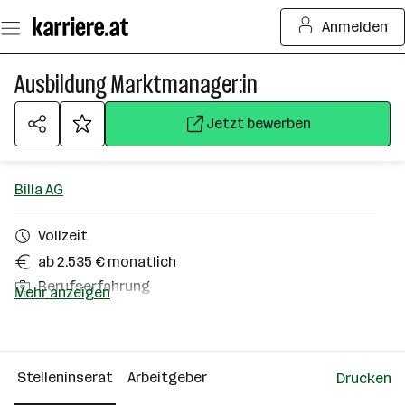
Zum
Anmelden
Seiteninhalt
springen
Ausbildung Marktmanager:in
Jetzt bewerben
Billa AG
Vollzeit
ab 2.535 € monatlich
Berufserfahrung
Mehr anzeigen
Zams
Über das Unternehmen
Stelleninserat
Arbeitgeber
Drucken
10000+ Mitarbeiter*innen