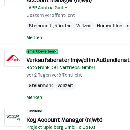
Account Manager (m/w/d)
LAPP Austria GmbH
Gestern veröffentlicht
Steiermark
,
Kärnten
Vollzeit
Homeoffice
a
Merken
Verkaufsberater (m/w/d) im Außendienst
Roto Frank DST Vertriebs-GmbH
vor 2 Tagen veröffentlicht
Steiermark
Vollzeit
Merken
Einblicke
Key Account Manager (m/w/x)
Projekt Spielberg GmbH & Co KG