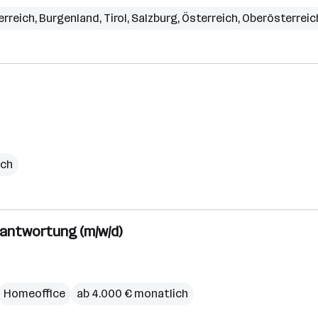
erreich
,
Burgenland
,
Tirol
,
Salzburg
,
Österreich
,
Oberösterreic
ich
antwortung (m/w/d)
Homeoffice
ab 4.000 € monatlich