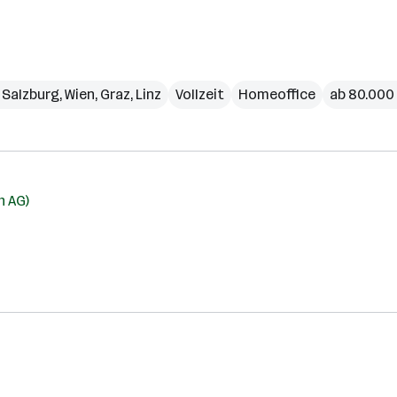
,
Salzburg
,
Wien
,
Graz
,
Linz
Vollzeit
Homeoffice
ab 80.000 
h AG)