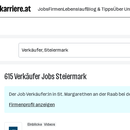
Zum
Jobs
Firmen
Lebenslauf
Blog & Tipps
Über U
Seiteninhalt
springen
615
Verkäufer
Jobs
Steiermark
615
Verkäufer
Jobs
Der Job
Verkäufer:in
in
St. Margarethen an der Raab
bei d
in
Steiermark
Firmenprofil anzeigen
Einblicke
Videos