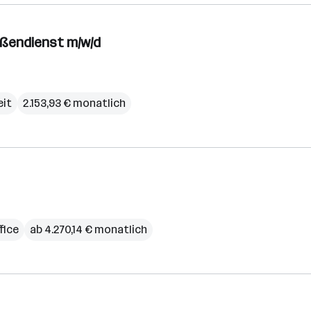
ußendienst m/w/d
eit
2.153,93 € monatlich
fice
ab 4.270,14 € monatlich