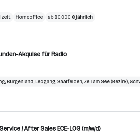
lzeit
Homeoffice
ab 80.000 € jährlich
unden-Akquise für Radio
ng
,
Burgenland
,
Leogang
,
Saalfelden
,
Zell am See (Bezirk)
,
Sch
ervice / After Sales ECE-LOG (m/w/d)