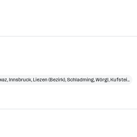
waz
,
Innsbruck
,
Liezen (Bezirk)
,
Schladming
,
Wörgl
,
Kufstein (Bezirk)