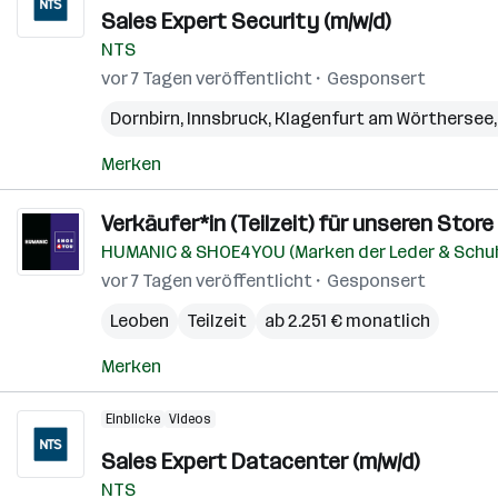
Sales Expert Security (m/w/d)
NTS
vor 7 Tagen veröffentlicht
Gesponsert
Dornbirn
,
Innsbruck
,
Klagenfurt am Wörthersee
Merken
Verkäufer*in (Teilzeit) für unseren Store
HUMANIC & SHOE4YOU (Marken der Leder & Schu
vor 7 Tagen veröffentlicht
Gesponsert
Leoben
Teilzeit
ab 2.251 € monatlich
Merken
Einblicke
Videos
Sales Expert Datacenter (m/w/d)
NTS