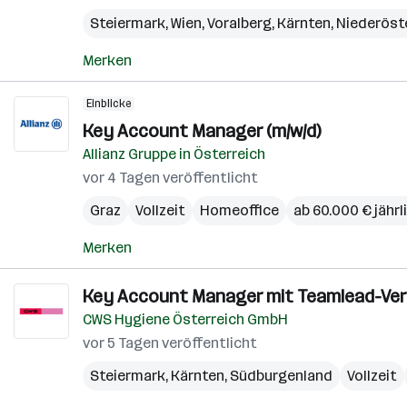
Steiermark
,
Wien
,
Voralberg
,
Kärnten
,
Niederöst
Merken
Einblicke
Key Account Manager (m/w/d)
Allianz Gruppe in Österreich
vor 4 Tagen veröffentlicht
Graz
Vollzeit
Homeoffice
ab 60.000 € jährl
Merken
Key Account Manager mit Teamlead-Ver
CWS Hygiene Österreich GmbH
vor 5 Tagen veröffentlicht
Steiermark
,
Kärnten
,
Südburgenland
Vollzeit