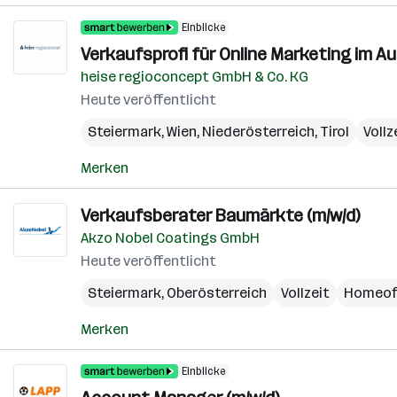
Einblicke
Verkaufsprofi für Online Marketing im A
heise regioconcept GmbH & Co. KG
Heute veröffentlicht
Steiermark
,
Wien
,
Niederösterreich
,
Tirol
Vollz
Merken
Verkaufsberater Baumärkte (m/w/d)
Akzo Nobel Coatings GmbH
Heute veröffentlicht
Steiermark
,
Oberösterreich
Vollzeit
Homeof
Merken
Einblicke