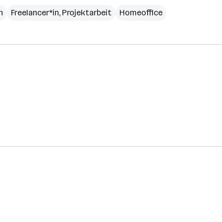
h
Freelancer*in, Projektarbeit
Homeoffice