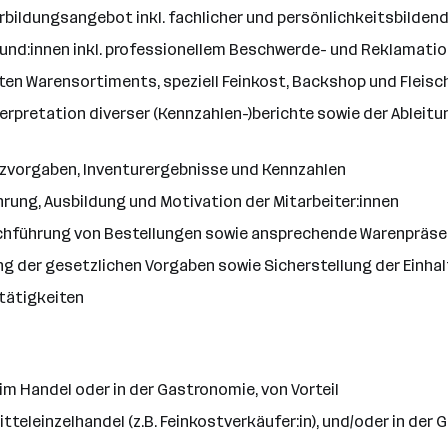
erbildungsangebot inkl. fachlicher und persönlichkeitsbilden
und:innen inkl. professionellem Beschwerde- und Reklama
ten Warensortiments, speziell Feinkost, Backshop und Fleisc
nterpretation diverser (Kennzahlen-)berichte sowie der Ab
tzvorgaben, Inventurergebnisse und Kennzahlen
hrung, Ausbildung und Motivation der Mitarbeiter:innen
urchführung von Bestellungen sowie ansprechende Warenpräs
tung der gesetzlichen Vorgaben sowie Sicherstellung der Ei
rtätigkeiten
im Handel oder in der Gastronomie, von Vorteil
teleinzelhandel (z.B. Feinkostverkäufer:in), und/oder in der