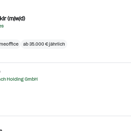
lr (m/w/d)
es
meoffice
ab 35.000 € jährlich
ach Holding GmbH