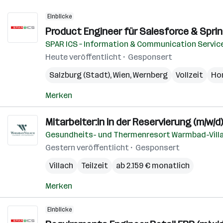
Einblicke
Product Engineer für Salesforce & Sprink
SPAR ICS – Information & Communication Servic
Heute veröffentlicht
Gesponsert
Salzburg (Stadt)
,
Wien
,
Wernberg
Vollzeit
Ho
Merken
Mitarbeiter:in in der Reservierung (m/w/d)
Gesundheits- und Thermenresort Warmbad-Vill
Gestern veröffentlicht
Gesponsert
Villach
Teilzeit
ab 2.159 € monatlich
Merken
Einblicke