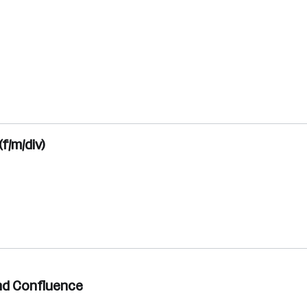
f/m/div)
und Confluence