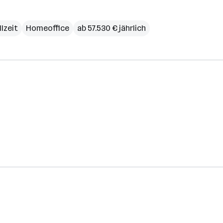
llzeit
Homeoffice
ab 57.530 € jährlich