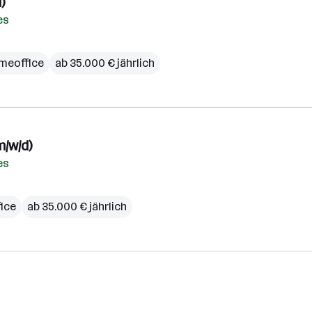
)
es
meoffice
ab 35.000 € jährlich
m/w/d)
es
ice
ab 35.000 € jährlich