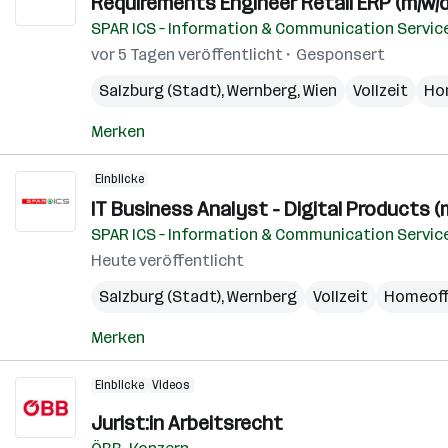
Requirements Engineer Retail ERP (m/w/d
SPAR ICS – Information & Communication Servic
vor 5 Tagen veröffentlicht
Gesponsert
Salzburg (Stadt)
,
Wernberg
,
Wien
Vollzeit
Ho
Merken
Einblicke
IT Business Analyst - Digital Products (
SPAR ICS – Information & Communication Servic
Heute veröffentlicht
Salzburg (Stadt)
,
Wernberg
Vollzeit
Homeoff
Merken
Einblicke
Videos
Jurist:in Arbeitsrecht