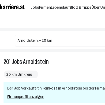
Zum
Jobs
Firmen
Lebenslauf
Blog & Tipps
Über U
Seiteninhalt
springen
201
Jobs
Arnoldstein
201
Jobs
in
20 km Umkreis
Arnoldstein
Der Job
Verkäufer:in Feinkost
in
Arnoldstein
bei der Firm
Firmenprofil anzeigen