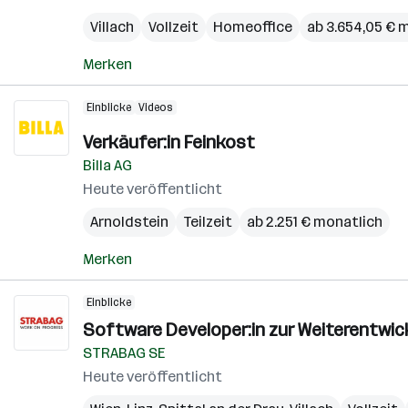
Villach
Vollzeit
Homeoffice
ab 3.654,05 € 
Merken
Einblicke
Videos
Verkäufer:in Feinkost
Billa AG
Heute veröffentlicht
Arnoldstein
Teilzeit
ab 2.251 € monatlich
Merken
Einblicke
Software Developer:in zur Weiterentwi
STRABAG SE
Heute veröffentlicht