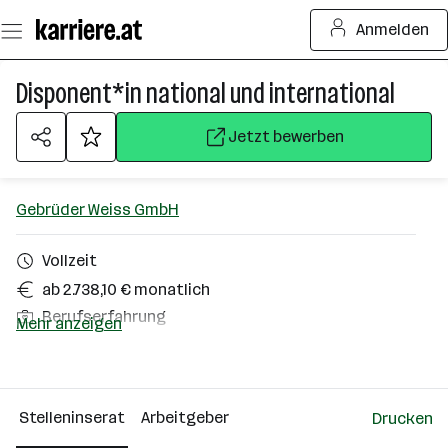
Zum
Anmelden
Seiteninhalt
springen
Disponent*in national und international
Jetzt bewerben
Gebrüder Weiss GmbH
Vollzeit
ab 2.738,10 € monatlich
Berufserfahrung
Mehr anzeigen
Maria Saal
Über das Unternehmen
Stelleninserat
Arbeitgeber
Drucken
2501 - 10000 Mitarbeiter*innen