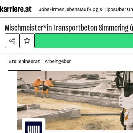
Zum
Jobs
Firmen
Lebenslauf
Blog & Tipps
Über U
Seiteninhalt
springen
Mischmeister*in Transportbeton Simmering (
Stelleninserat
Arbeitgeber