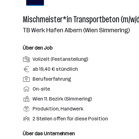
Mischmeister*in Transportbeton (m/w/d
TB Werk Hafen Albern (Wien Simmering)
Über den Job
A
Vollzeit (Festanstellung)
n
G
ab 19,40 € stündlich
s
e
P
Berufserfahrung
t
h
o
e
A
On-site
a
s
l
r
l
D
Wien 11. Bezirk (Simmering)
i
l
b
t
i
t
B
Produktion, Handwerk
u
e
e
i
e
n
i
O
2 Stellen offen für diese Position
n
o
r
g
t
f
s
n
u
s
s
f
Über das Unternehmen
t
s
f