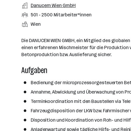
a
m
e
o
A
Danucem Wien GmbH
e
s
r
o
n
r
r
b
f
M
501 - 2500 Mitarbeiter*innen
t
d
e
t
b
e
e
i
e
S
S
Wien
e
n
l
t
l
t
t
i
e
d
a
l
e
a
t
Die DANUCEM WIEN GMBH, ein Mitglied des globale
e
r
l
n
g
einen erfahrenen Mischmeister für die Produktion v
r
b
l
d
e
Betonproduktion bzw. Auslieferung sicher.
e
e
o
b
i
n
r
Aufgaben
e
t
t
r
e
e
Bedienung der microprozessorgesteuerten B
r
*
Annahme, Abwicklung und Überwachung von Pr
i
Terminkoordination mit den Baustellen via Tele
n
Fahrzeugdisposition der LKW bzw. Fahrmischer 
n
e
Disposition und Koordination von Roh- und Hil
n
Anlagenwartung sowie tägliche Hilfs- und Rei