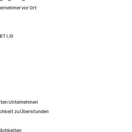
ternehmer vor Ort
 I, II)
erten Unternehmen
ichkeit zu Überstunden
lichkeiten