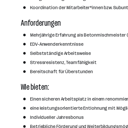
a
Koordination der Mitarbeiter*innen bzw. Subun
n
z
Anforderungen
a
h
Mehrjährige Erfahrung als Betonmischmeister (BT
l
EDV-Anwenderkenntnisse
Selbstständige Arbeitsweise
Stressresistenz, Teamfähigkeit
Bereitschaft für Überstunden
WIe bieten:
Einen sicheren Arbeitsplatz in einem renommi
eine leistungsorientierte Entlohnung mit Mögl
Individueller Jahresbonus
Betriebliche Förderung und Weiterbildungsmög