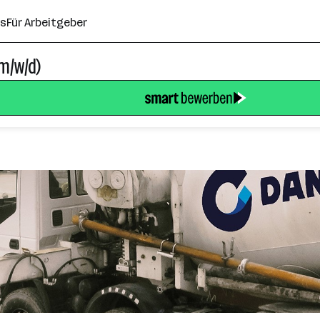
ns
Für Arbeitgeber
m/w/d)