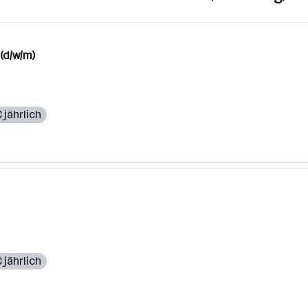
(d/w/m)
 jährlich
 jährlich