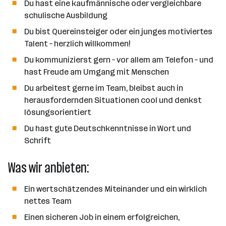
Du hast eine kaufmännische oder vergleichbare
l
schulische Ausbildung
Du bist Quereinsteiger oder ein junges motiviertes
Talent – herzlich willkommen!
Du kommunizierst gern – vor allem am Telefon – und
hast Freude am Umgang mit Menschen
Du arbeitest gerne im Team, bleibst auch in
herausfordernden Situationen cool und denkst
lösungsorientiert
Du hast gute Deutschkenntnisse in Wort und
Schrift
Was wir anbieten:
Ein wertschätzendes Miteinander und ein wirklich
nettes Team
Einen sicheren Job in einem erfolgreichen,