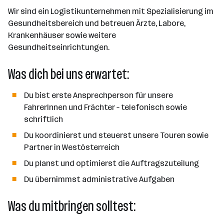
e
d
a
l
e
a
t
Wir sind ein Logistikunternehmen mit Spezialisierung im
e
r
l
n
g
Gesundheitsbereich und betreuen Ärzte, Labore,
r
b
l
d
e
Krankenhäuser sowie weitere
e
e
o
b
Gesundheitseinrichtungen.
i
n
r
e
t
t
Was dich bei uns erwartet:
r
e
e
r
Du bist erste Ansprechperson für unsere
*
FahrerInnen und Frächter – telefonisch sowie
i
schriftlich
n
n
Du koordinierst und steuerst unsere Touren sowie
e
Partner in Westösterreich
n
Du planst und optimierst die Auftragszuteilung
a
Du übernimmst administrative Aufgaben
n
z
Was du mitbringen solltest:
a
h