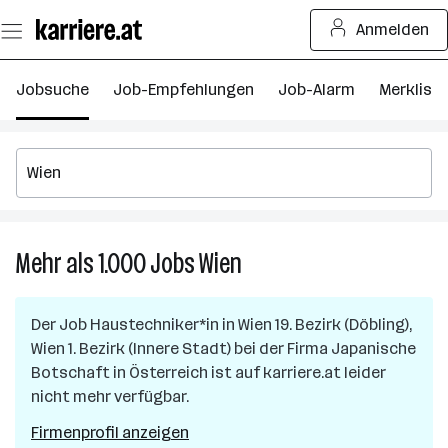
Zum
Anmelden
Seiteninhalt
springen
Jobsuche
Job-Empfehlungen
Job-Alarm
Merkliste
Mehr als 1.000
Jobs
Wien
Mehr
als
1.000
Der Job
Haustechniker*in
in
Wien 19. Bezirk (Döbling),
Jobs
Wien 1. Bezirk (Innere Stadt)
bei der Firma
Japanische
in
Botschaft in Österreich
ist auf karriere.at leider
Wien
nicht mehr verfügbar.
Firmenprofil anzeigen