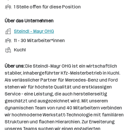
e
i
e
n
i
O
1 Stelle offen für diese Position
n
o
r
g
t
f
s
n
u
s
s
f
Über das Unternehmen
t
s
f
a
m
e
o
A
Steindl - Mayr OHG
e
s
r
o
n
r
r
b
f
M
11 - 30 Mitarbeiter*innen
t
d
e
t
b
e
e
i
e
S
S
Kuchl
e
n
l
t
l
t
t
i
e
d
a
l
e
a
t
Über uns:
Die Steindl-Mayr OHG ist ein wirtschaftlich
e
r
l
n
g
stabiler, inhabergeführter Kfz-Meisterbetrieb in Kuchl.
r
b
l
d
e
Als verlässlicher Partner für Mercedes-Benz und Ford
e
e
o
b
stehen wir für höchste Qualität und erstklassigen
i
n
r
e
Service – eine Leistung, die auch herstellerseitig
t
t
r
geschätzt und ausgezeichnet wird. Mit unserem
e
e
dynamischen Team von rund 40 Mitarbeitern verbinden
r
wir hochmoderne Werkstatt-Technologie mit familiären
*
Strukturen und flachen Hierarchien. Zur Erweiterung
i
unseres Teams suchen wir einen engagierten