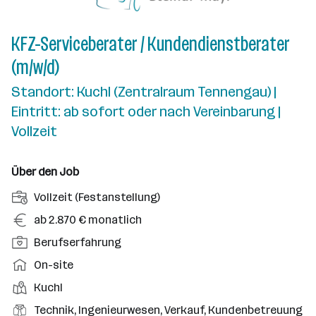
KFZ-Serviceberater / Kundendienstberater
(m/w/d)
Standort: Kuchl (Zentralraum Tennengau) |
Eintritt: ab sofort oder nach Vereinbarung |
Vollzeit
Über den Job
A
Vollzeit (Festanstellung)
n
G
ab 2.870 € monatlich
s
e
P
Berufserfahrung
t
h
o
e
A
On-site
a
s
l
r
l
D
Kuchl
i
l
b
t
i
t
B
Technik, Ingenieurwesen, Verkauf, Kundenbetreuung
u
e