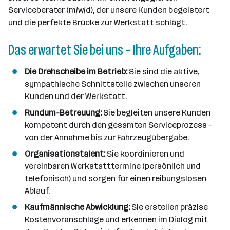
n
Serviceberater (m/w/d), der unsere Kunden begeistert
n
und die perfekte Brücke zur Werkstatt schlägt.
e
n
Das erwartet Sie bei uns – Ihre Aufgaben:
a
n
Die Drehscheibe im Betrieb:
Sie sind die aktive,
z
sympathische Schnittstelle zwischen unseren
a
Kunden und der Werkstatt.
h
l
Rundum-Betreuung:
Sie begleiten unsere Kunden
kompetent durch den gesamten Serviceprozess –
von der Annahme bis zur Fahrzeugübergabe.
Organisationstalent:
Sie koordinieren und
vereinbaren Werkstatttermine (persönlich und
telefonisch) und sorgen für einen reibungslosen
Ablauf.
Kaufmännische Abwicklung:
Sie erstellen präzise
Kostenvoranschläge und erkennen im Dialog mit