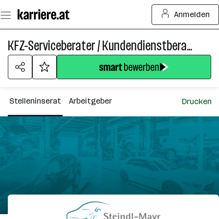
Zum
Anmelden
Seiteninhalt
springen
KFZ-Serviceberater / Kundendienstberater (m/w/d)
Stelleninserat
Arbeitgeber
Drucken