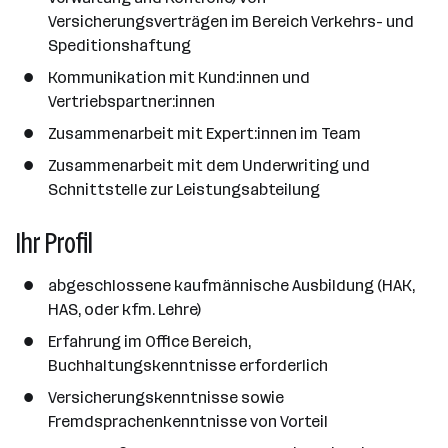
n
Versicherungsverträgen im Bereich Verkehrs- und
z
Speditionshaftung
a
Kommunikation mit Kund:innen und
h
Vertriebspartner:innen
l
Zusammenarbeit mit Expert:innen im Team
Zusammenarbeit mit dem Underwriting und
Schnittstelle zur Leistungsabteilung
Ihr Profil
abgeschlossene kaufmännische Ausbildung (HAK,
HAS, oder kfm. Lehre)
Erfahrung im Office Bereich,
Buchhaltungskenntnisse erforderlich
Versicherungskenntnisse sowie
Fremdsprachenkenntnisse von Vorteil