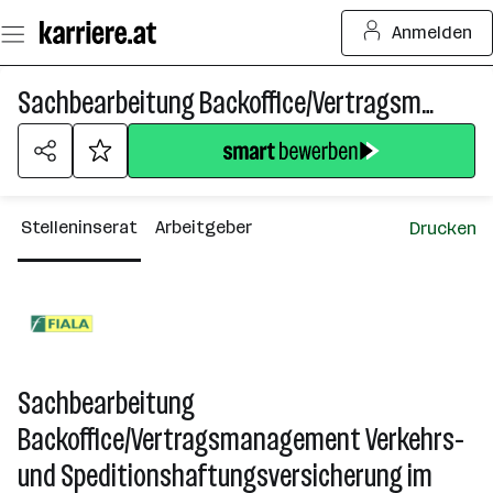
Zum
Anmelden
Seiteninhalt
springen
Sachbearbeitung Backoffice/Vertragsmanagement Verkehrs- und Speditionshaftungsversicherung im Innendienst (m/w/d)
Stelleninserat
Arbeitgeber
Drucken
Sachbearbeitung
Backoffice/Vertragsmanagement Verkehrs-
und Speditionshaftungsversicherung im