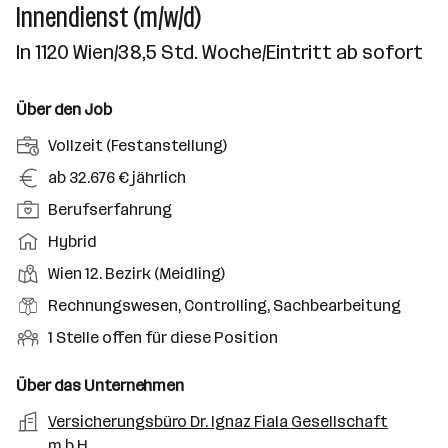
Innendienst (m/w/d)
In 1120 Wien/38,5 Std. Woche/Eintritt ab sofort
Über den Job
A
Vollzeit (Festanstellung)
n
G
ab 32.676 € jährlich
s
e
P
Berufserfahrung
t
h
o
e
A
Hybrid
a
s
l
r
l
D
Wien 12. Bezirk (Meidling)
i
l
b
t
i
t
B
Rechnungswesen, Controlling, Sachbearbeitung
u
e
e
i
e
n
i
O
1 Stelle offen für diese Position
n
o
r
g
t
f
s
n
u
s
s
f
Über das Unternehmen
t
s
f
a
m
e
o
A
Versicherungsbüro Dr. Ignaz Fiala Gesellschaft
e
s
r
o
n
r
r
m.b.H.