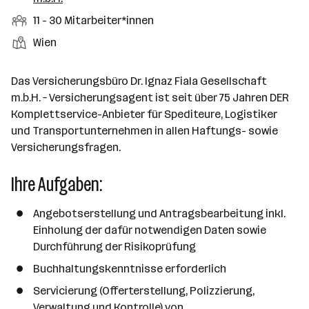
b
f
t
d
e
t
b
e
e
M
11 - 30 Mitarbeiter*innen
e
S
e
n
l
i
l
t
S
Wien
i
e
d
t
l
e
t
t
e
a
l
a
g
Das Versicherungsbüro Dr. Ignaz Fiala Gesellschaft
r
r
l
n
e
m.b.H. – Versicherungsagent ist seit über 75 Jahren DER
b
e
d
b
Komplettservice-Anbieter für Spediteure, Logistiker
e
n
o
e
und Transportunternehmen in allen Haftungs- sowie
i
r
r
Versicherungsfragen.
t
t
e
e
Ihre Aufgaben:
r
*
Angebotserstellung und Antragsbearbeitung inkl.
i
Einholung der dafür notwendigen Daten sowie
n
Durchführung der Risikoprüfung
n
e
Buchhaltungskenntnisse erforderlich
n
Servicierung (Offerterstellung, Polizzierung,
a
Verwaltung und Kontrolle) von