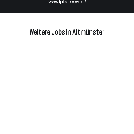
www.lpbz-ooe.at/
Weitere Jobs in Altmünster