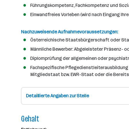
a
Führungskompetenz, Fachkompetenz und Soz
n
Einwandfreies Vorleben (wird nach Eingang Ih
z
a
h
Nachzuweisende Aufnahmevoraussetzungen:
l
Österreichische Staatsbürgerschaft oder Sta
Männliche Bewerber: Abgeleisteter Präsenz- od
Diplomprüfung der allgemeinen oder psychiatr
Fachspezifische Pflegedienstleiterausbildung
Mitgliedstaat bzw. EWR-Staat oder die Bereitsc
Detaillierte Angaben zur Stelle
Gehalt