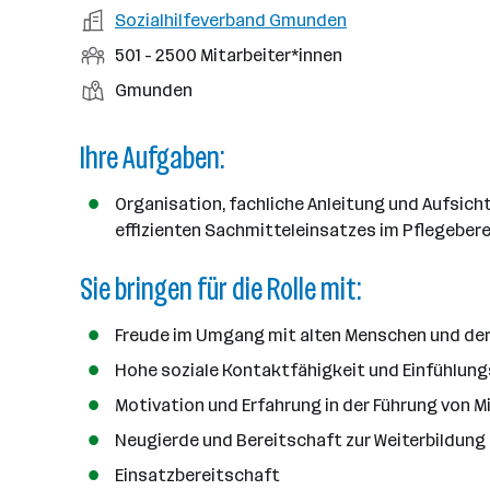
a
m
e
o
A
Sozialhilfeverband Gmunden
e
s
r
o
n
r
r
b
f
M
501 - 2500 Mitarbeiter*innen
t
d
e
t
b
e
e
i
e
S
S
Gmunden
e
n
l
t
l
t
t
i
e
d
a
l
e
a
Ihre Aufgaben:
t
e
r
l
n
g
r
b
l
d
e
Organisation, fachliche Anleitung und Aufsich
e
e
o
b
effizienten Sachmitteleinsatzes im Pflegeber
i
n
r
e
t
t
Sie bringen für die Rolle mit:
r
e
e
r
Freude im Umgang mit alten Menschen und de
*
i
Hohe soziale Kontaktfähigkeit und Einfühlu
n
Motivation und Erfahrung in der Führung von M
n
Neugierde und Bereitschaft zur Weiterbildung 
e
n
Einsatzbereitschaft