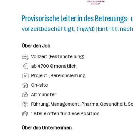
Provisorische Leiter:in des Betreuungs-
vollzeitbeschäftigt, (m/w/d) | Eintritt: na
Über den Job
A
Vollzeit (Festanstellung)
n
G
ab 4.700 € monatlich
s
e
P
Projekt-, Bereichsleitung
t
h
o
e
A
On-site
a
s
l
r
l
D
Altmünster
i
l
b
t
i
t
B
Führung, Management, Pharma, Gesundheit, So
u
e
e
i
e
n
i
O
1 Stelle offen für diese Position
n
o
r
g
t
f
s
n
u
s
s
f
Über das Unternehmen
t
s
f