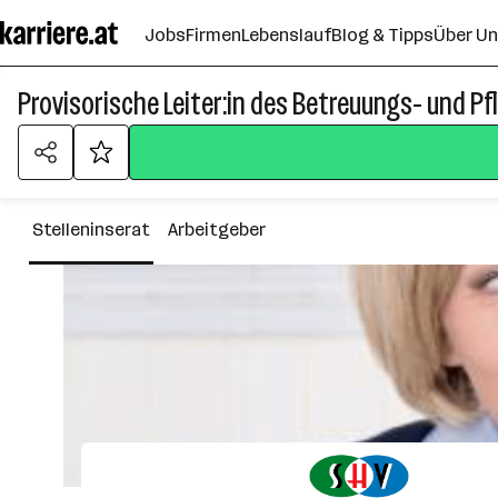
Zum
Jobs
Firmen
Lebenslauf
Blog & Tipps
Über U
Seiteninhalt
springen
Provisorische Leiter:in des Betreuungs- und P
Stelleninserat
Arbeitgeber