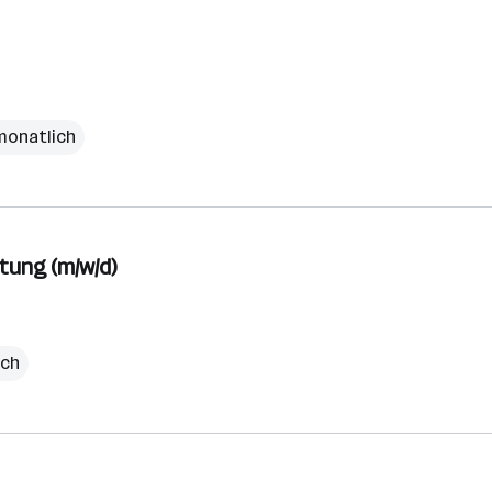
monatlich
tung (m/w/d)
ich