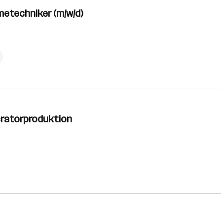
metechniker (m/w/d)
eratorproduktion