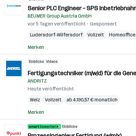
Senior PLC Engineer – SPS Inbetriebnah
BEUMER Group Austria GmbH
vor 5 Tagen veröffentlicht
Gesponsert
Ludersdorf-Wilfersdorf
Vollzeit
Homeoffice
Merken
Einblicke
Videos
Fertigungstechniker (m/w/d) für die Gen
ANDRITZ
Heute veröffentlicht
Weiz
Vollzeit
ab 4.190,57 € monatlich
Merken
Einblicke
Prozessingenieur Fertigung (w/m/x)