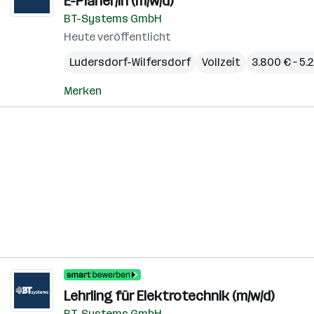
E-Planer/in (m/w/d)
BT-Systems GmbH
Heute veröffentlicht
Ludersdorf-Wilfersdorf
Vollzeit
3.800 € – 5
Merken
Lehrling für Elektrotechnik (m/w/d)
BT-Systems GmbH