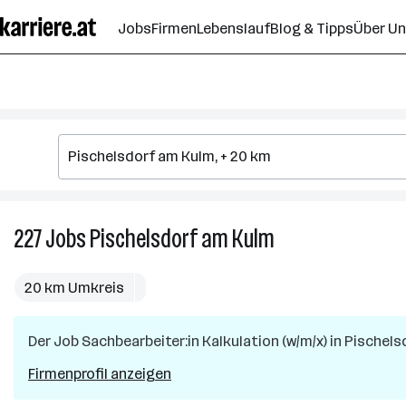
Zum
Jobs
Firmen
Lebenslauf
Blog & Tipps
Über U
Seiteninhalt
springen
227
Jobs
Pischelsdorf am Kulm
227
Jobs
in
20 km Umkreis
Pischelsdorf
am
Der Job
Sachbearbeiter:in Kalkulation (w/m/x)
Kulm
in
Pischels
Firmenprofil anzeigen