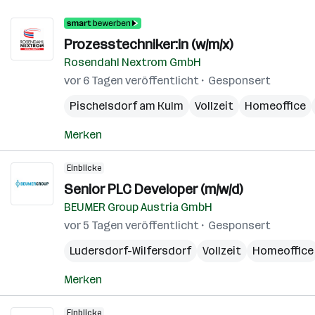
Prozesstechniker:in (w/m/x)
Rosendahl Nextrom GmbH
vor 6 Tagen veröffentlicht
Gesponsert
Pischelsdorf am Kulm
Vollzeit
Homeoffice
Merken
Einblicke
Senior PLC Developer (m/w/d)
BEUMER Group Austria GmbH
vor 5 Tagen veröffentlicht
Gesponsert
Ludersdorf-Wilfersdorf
Vollzeit
Homeoffice
Merken
Einblicke