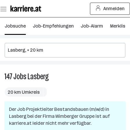
Zum
Anmelden
Seiteninhalt
springen
Jobsuche
Job-Empfehlungen
Job-Alarm
Merkliste
147
Jobs
Lasberg
147
Jobs
in
20 km Umkreis
Lasberg
Der Job
Projektleiter Bestandsbauen (m/w/d)
in
Lasberg
bei der Firma
Wimberger Gruppe
ist auf
karriere.at leider nicht mehr verfügbar.