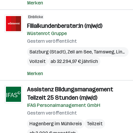
Merken
Einblicke
Filialkundenberater:in (m/w/d)
Wüstenrot Gruppe
Gestern veröffentlicht
Salzburg (Stadt)
,
Zell am See
,
Tamsweg
,
Linz
,
Gm
Vollzeit
ab 32.294,97 € jährlich
Merken
Assistenz Bildungsmanagement
Teilzeit 25 Stunden (m/w/d)
IFAS Personalmanagement GmbH
Gestern veröffentlicht
Hagenberg im Mühlkreis
Teilzeit