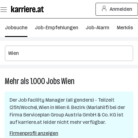
Zum
Anmelden
Seiteninhalt
springen
Jobsuche
Job-Empfehlungen
Job-Alarm
Merkliste
Mehr als 1.000
Jobs
Wien
Mehr
als
1.000
Der Job
Facility Manager (all genders) - Teilzeit
Jobs
(25h/Woche), Wien
in
Wien 6. Bezirk (Mariahilf)
bei der
in
Firma
Serviceplan Group Austria GmbH & Co. KG
ist
Wien
auf karriere.at leider nicht mehr verfügbar.
Firmenprofil anzeigen