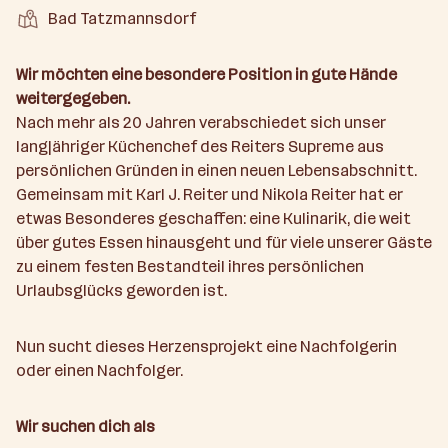
b
e
e
i
e
S
S
Bad Tatzmannsdorf
t
e
n
l
t
l
t
t
i
e
d
a
l
e
a
t
Wir möchten eine besondere Position in gute Hände
e
r
l
n
g
weitergegeben.
r
b
l
d
e
Nach mehr als 20 Jahren verabschiedet sich unser
e
e
o
b
langjähriger Küchenchef des Reiters Supreme aus
i
n
r
e
persönlichen Gründen in einen neuen Lebensabschnitt.
t
t
r
Gemeinsam mit Karl J. Reiter und Nikola Reiter hat er
e
e
etwas Besonderes geschaffen: eine Kulinarik, die weit
r
über gutes Essen hinausgeht und für viele unserer Gäste
*
zu einem festen Bestandteil ihres persönlichen
i
Urlaubsglücks geworden ist.
n
n
e
Nun sucht dieses Herzensprojekt eine Nachfolgerin
n
oder einen Nachfolger.
a
n
Wir suchen dich als
z