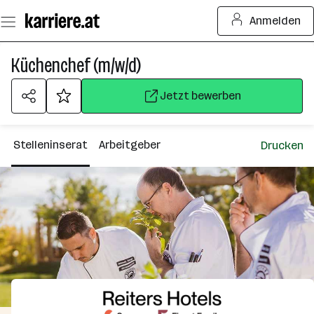
Zum
Anmelden
Seiteninhalt
springen
Küchenchef (m/w/d)
Jetzt bewerben
Stelleninserat
Arbeitgeber
Drucken