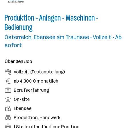
Produktion - Anlagen - Maschinen -
Bedienung
Österreich, Ebensee am Traunsee • Vollzeit • Ab
sofort
Über den Job
A
Vollzeit (Festanstellung)
n
G
ab 4.300 € monatlich
s
e
P
Berufserfahrung
t
h
o
e
A
On-site
a
s
l
r
l
D
Ebensee
i
l
b
t
i
t
B
Produktion, Handwerk
u
e
e
i
e
n
i
O
1 Stelle offen für diese Position