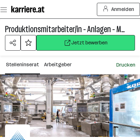
Zum
Anmelden
Seiteninhalt
springen
Produktionsmitarbeiter/in - Anlagen - Maschinen - Bedienung
Jetzt bewerben
Stelleninserat
Arbeitgeber
Drucken