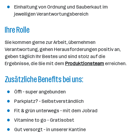
e
Einhaltung von Ordnung und Sauberkaut im
n
jeweiligen Verantwortungsbereich
a
Ihre Rolle
n
z
a
Sie kommen gerne zur Arbeit, übernehmen
h
Verantwortung, gehen Herausforderungen positiv an,
l
geben täglich Ihr Bestes und sind stolz auf die
Ergebnisse, die Sie mit dem
Produktionsteam
erreichen.
Zusätzliche Benefits bei uns:
Öffi – super angebunden
Parkplatz? – Selbstverständlich
Fit & grün unterwegs – mit dem Jobrad
Vitamine to go – Gratisobst
Gut versorgt – in unserer Kantine