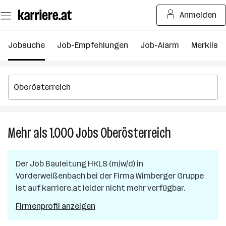
Zum
Anmelden
Seiteninhalt
springen
Jobsuche
Job-Empfehlungen
Job-Alarm
Merkliste
Mehr als 1.000
Jobs
Oberösterreich
Mehr
als
1.000
Der Job
Bauleitung HKLS (m/w/d)
in
Jobs
Vorderweißenbach
bei der Firma
Wimberger Gruppe
in
ist auf karriere.at leider nicht mehr verfügbar.
Oberösterreic
Firmenprofil anzeigen