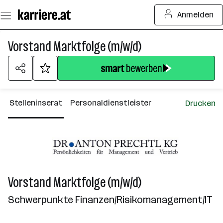
Zum
Anmelden
Seiteninhalt
springen
Vorstand Marktfolge (m/w/d)
Stelleninserat
Personaldienstleister
Drucken
Vorstand Marktfolge (m/w/d)
Schwerpunkte Finanzen/Risikomanagement/IT