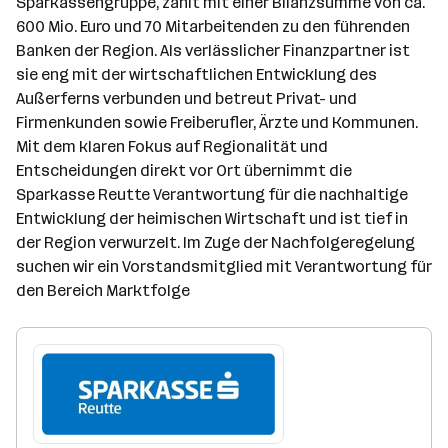
Sparkassengruppe, zählt mit einer Bilanzsumme von ca.
e
r
e
600 Mio. Euro und 70 Mitarbeitenden zu den führenden
b
t
n
Banken der Region. Als verlässlicher Finanzpartner ist
e
e
sie eng mit der wirtschaftlichen Entwicklung des
r
Außerferns verbunden und betreut Privat- und
Firmenkunden sowie Freiberufler, Ärzte und Kommunen.
Mit dem klaren Fokus auf Regionalität und
Entscheidungen direkt vor Ort übernimmt die
Sparkasse Reutte Verantwortung für die nachhaltige
Entwicklung der heimischen Wirtschaft und ist tief in
der Region verwurzelt. Im Zuge der Nachfolgeregelung
suchen wir ein Vorstandsmitglied mit Verantwortung für
den Bereich Marktfolge