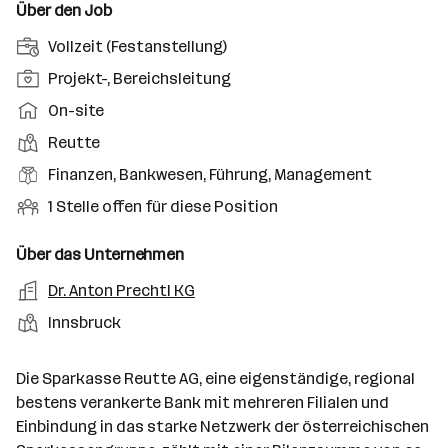
Über den Job
A
Vollzeit (Festanstellung)
n
P
Projekt-, Bereichsleitung
s
o
A
On-site
t
s
r
e
D
Reutte
i
b
l
i
t
B
Finanzen, Bankwesen, Führung, Management
e
l
e
i
e
i
O
1 Stelle offen für diese Position
u
n
o
r
t
f
n
s
n
u
s
f
Über das Unternehmen
g
t
s
f
m
e
s
o
A
Dr. Anton Prechtl KG
e
s
o
n
a
r
r
b
f
S
Innsbruck
d
e
r
t
b
e
e
t
e
S
t
e
n
l
a
l
t
Die Sparkasse Reutte AG, eine eigenständige, regional
i
e
d
n
l
e
bestens verankerte Bank mit mehreren Filialen und
t
e
d
l
Einbindung in das starke Netzwerk der österreichischen
g
r
o
l