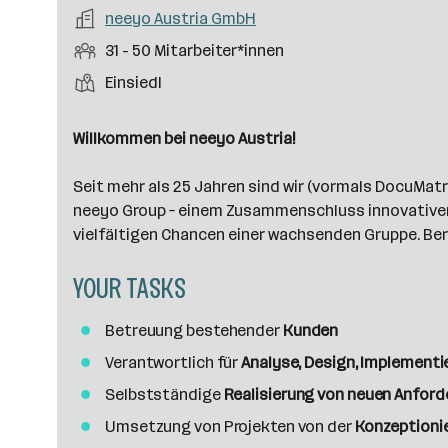
a
m
e
o
A
neeyo Austria GmbH
e
s
r
o
n
r
r
b
f
M
31 - 50 Mitarbeiter*innen
t
d
e
t
b
e
e
i
e
S
S
Einsiedl
e
n
l
t
l
t
t
i
e
d
a
l
e
a
t
Willkommen bei neeyo Austria!
e
r
l
n
g
r
b
l
d
e
Seit mehr als 25 Jahren sind wir (vormals DocuMat
e
e
o
b
neeyo Group – einem Zusammenschluss innovativer 
i
n
r
e
vielfältigen Chancen einer wachsenden Gruppe. Bere
t
t
r
e
e
YOUR TASKS
r
*
Betreuung bestehender
Kunden
i
n
Verantwortlich für
Analyse, Design, Implementi
n
Selbstständige
Realisierung von neuen Anfor
e
Umsetzung von Projekten von der
Konzeptionie
n