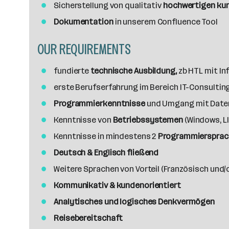
a
Sicherstellung von qualitativ
hochwertigen ku
n
Dokumentation
in unserem Confluence Tool
z
a
OUR REQUIREMENTS
h
l
fundierte
technische Ausbildung,
zb HTL mit In
erste Berufserfahrung im Bereich IT-Consult
Programmierkenntnisse
und Umgang mit Dat
Kenntnisse von
Betriebssystemen
(Windows, L
Kenntnisse in mindestens 2
Programmiersprac
Deutsch & Englisch fließend
Weitere Sprachen von Vorteil (Französisch und/o
Kommunikativ & kundenorientiert
Analytisches und logisches Denkvermögen
Reisebereitschaft