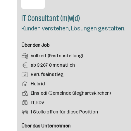
IT Consultant (m|w|d)
Kunden verstehen, Lösungen gestalten.
Über den Job
A
Vollzeit (Festanstellung)
n
G
ab 3.267 € monatlich
s
e
P
Berufseinstieg
t
h
o
e
A
Hybrid
a
s
l
r
l
D
Einsiedl (Gemeinde Sieghartskirchen)
i
l
b
t
i
t
B
IT, EDV
u
e
e
i
e
n
i
O
1 Stelle offen für diese Position
n
o
r
g
t
f
s
n
u
s
s
f
Über das Unternehmen
t
s
f