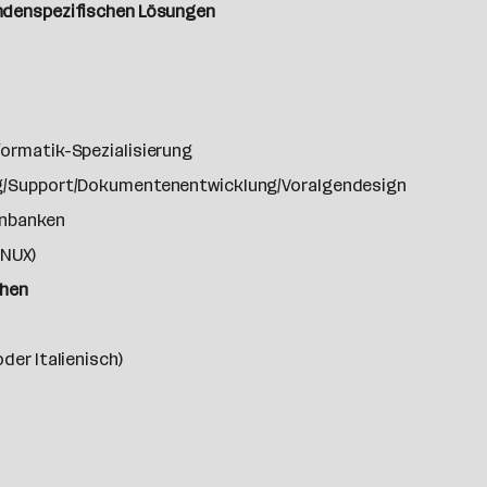
ndenspezifischen Lösungen
formatik-Spezialisierung
ing/Support/Dokumentenentwicklung/Voralgendesign
enbanken
INUX)
hen
der Italienisch)