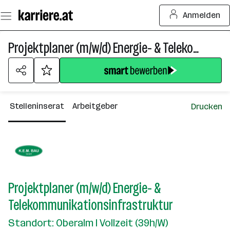
Zum
Anmelden
Seiteninhalt
springen
Projektplaner (m/w/d) Energie- & Telekommunikationsinfrastruktur
Stelleninserat
Arbeitgeber
Drucken
Projektplaner (m/w/d) Energie- &
Telekommunikationsinfrastruktur
Standort: Oberalm I Vollzeit (39h/W)