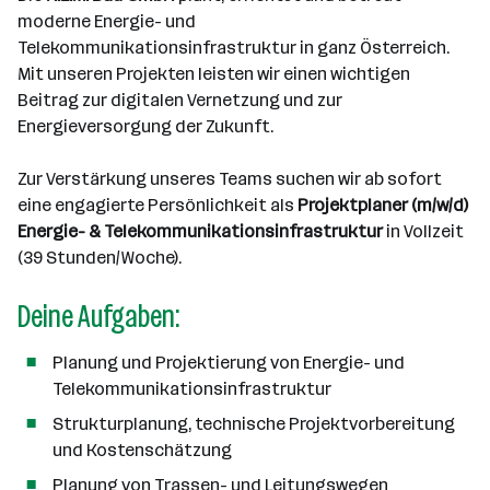
i
e
d
n
l
e
moderne Energie- und
t
e
d
l
Telekommunikationsinfrastruktur in ganz Österreich.
g
r
o
l
Mit unseren Projekten leisten wir einen wichtigen
e
r
e
Beitrag zur digitalen Vernetzung und zur
b
t
n
Energieversorgung der Zukunft.
e
e
r
Zur Verstärkung unseres Teams suchen wir ab sofort
eine engagierte Persönlichkeit als
Projektplaner (m/w/d)
Energie- & Telekommunikationsinfrastruktur
in Vollzeit
(39 Stunden/Woche).
Deine Aufgaben:
Planung und Projektierung von Energie- und
Telekommunikationsinfrastruktur
Strukturplanung, technische Projektvorbereitung
und Kostenschätzung
Planung von Trassen- und Leitungswegen